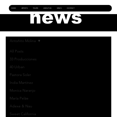
INICIO
ARTISTS
TOURS
ABOUT US
NEWS
CONTACT
news
Antoñito Molina
All Posts
33 Producciones
40 Urban
Pastora Soler
India Martínez
Monica Naranjo
María Peláe
Adexe & Nau
Sweet California