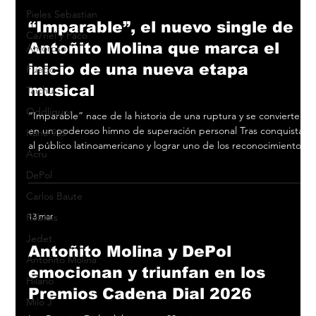
Pieles Sebastian
“Imparable”, el nuevo single de
Ca7riel y Paco
Antoñito Molina que marca el
Amoroso
inicio de una nueva etapa
Fuego
musical
Taichu
Oddliquor
“Imparable” nace de la historia de una ruptura y se convierte
en un poderoso himno de superación personal Tras conquistar
Kane 935
al público latinoamericano y lograr uno de los reconocimientos
Acru
más prestigiosos de la música en español en el Festival
Internacional de Viña del Mar, Antoñito Molina inicia una nueva
DePol
etapa con “Imparable” , su nuevo single, ya disponible en
Carlos Baute
todas las plataformas digitales. “Imparable” nace de la historia
Robleis
13 mar
de una ruptura y se convierte en un poderoso himno
Jedet
Antoñito Molina y DePol
Antoñito Molina
emocionan y triunfan en los
Hilario
Premios Cadena Dial 2026
Milo J