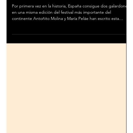
Antoñito Molina y María Peláe
hacen historia en Viña del Mar y
colocan a España en la cima de
la Música a Nivel Mundial
Por primera vez en la historia, España consigue dos galardones
en una misma edición del festival más importante del
continente Antoñito Molina y María Peláe han escrito esta
madrugada una página histórica para la música española.
Desde el escenario más imponente de Latinoamérica, la Quinta
Vergara, ambos artistas conquistaron al público y al jurado del
Festival Internacional de la Canción de Viña del Mar 2026,
llevando el nombre de España a lo más alto del certamen más
impo