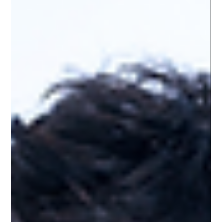
Los Premios Dial reconocen el
éxito de DePol y Antoñito Molina
Los Premios Dial han anunciado hoy los ganadores de su 30ª
edición, una cita que celebra tres décadas poniendo en valor lo
mejor de la música en español y el impacto de los artistas que
conectan con el público. En este aniversario, DePol y Antoñito
Molina destacan entre los premiados. Ambos viven un
momento clave en sus carreras, con canciones que suman
millones de escuchas y una presencia constante en listas y
escenarios, consolidándose como referentes del panorama
musica