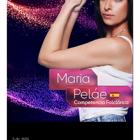
Antoñito Molina anuncia “Mis
últimos me prometo”, un fin de
gira único antes de tomarse un
descanso
Tras un año irrepetible, donde su gira "Me prometo" le ha
llevado a vivir momentos llenos de emociones intensas,
conexión con su público y colgar el cartel de sold out en los
recintos más emblemáticos del país, Antoñito Molina anuncia
las 3 primeras fechas de un increíble fin de gira bajo el nombre:
Mis Últimos "Me Prometo ”. Lejos de ser un adiós definitivo,
esto nace como una celebración y, al mismo tiempo, como el
colofón de una etapa dorada antes de abrir otra nueva. Se