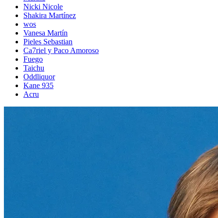
Nicki Nicole
Shakira Martínez
wos
Vanesa Martín
Pieles Sebastian
Ca7riel y Paco Amoroso
Fuego
Taichu
Oddliquor
Kane 935
Acru