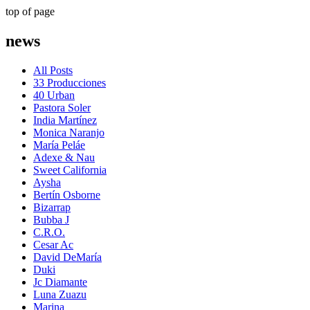
top of page
news
All Posts
33 Producciones
40 Urban
Pastora Soler
India Martínez
Monica Naranjo
María Peláe
Adexe & Nau
Sweet California
Aysha
Bertín Osborne
Bizarrap
Bubba J
C.R.O.
Cesar Ac
David DeMaría
Duki
Jc Diamante
Luna Zuazu
Marina