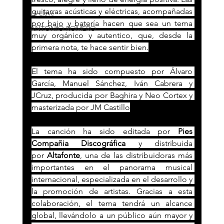
guitarras acústicas y eléctricas, acompañadas 
La Llave
por bajo y batería hacen que sea un tema 
ANTONIO ROMERO
muy orgánico y autentico, que, desde la 
primera nota, te hace sentir bien.
El tema ha sido compuesto por Álvaro 
García, Manuel Sánchez, Iván Cabrera y 
JCruz, producida por Baghira y Neo Cortex y 
masterizada por JM Castillo
La canción ha sido editada por 
Pies 
Compañia Discográfica
 y distribuida 
por 
Altafonte
, una de las distribuidoras más 
importantes en el panorama musical 
internacional, especializada en el desarrollo y 
la promoción de artistas. Gracias a esta 
colaboración, el tema tendrá un alcance 
global, llevándolo a un público aún mayor y 