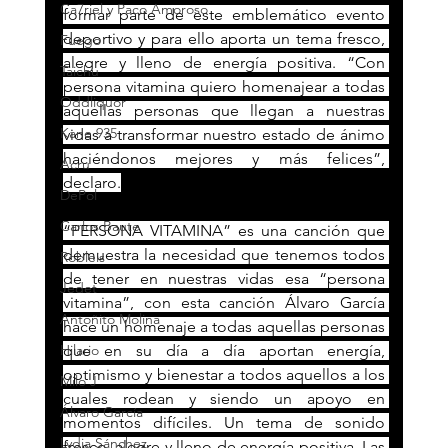
Ca7riel y Paco Amoroso
formar parte de este emblemático evento 
deportivo y para ello aporta un tema fresco, 
Fuego
alegre y lleno de energía positiva. “Con 
Taichu
persona vitamina quiero homenajear a todas 
Oddliquor
aquellas personas que llegan a nuestras 
Kane 935
vidas a transformar nuestro estado de ánimo 
haciéndonos mejores y más felices”, 
Acru
declaro.
DePol
Carlos Baute
“PERSONA VITAMINA” es una canción que 
demuestra la necesidad que tenemos todos 
Robleis
de tener en nuestras vidas esa “persona 
Jedet
vitamina”, con esta canción Álvaro García 
Antoñito Molina
hace un homenaje a todas aquellas personas 
que en su día a día aportan energía, 
Hilario
optimismo y bienestar a todos aquellos a los 
Milo J
cuales rodean y siendo un apoyo en 
Álvaro García
momentos difíciles. Un tema de sonido 
Lydia Sánchez
fresco, alegre y lleno de energía positiva. Las 