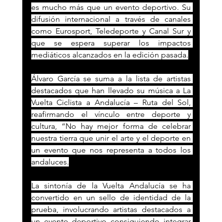
es mucho más que un evento deportivo. Su 
difusión internacional a través de canales 
como Eurosport, Teledeporte y Canal Sur y 
que se espera superar los impactos 
mediáticos alcanzados en la edición pasada.
Álvaro García se suma a la lista de artistas 
destacados que han llevado su música a La 
Vuelta Ciclista a Andalucía – Ruta del Sol, 
reafirmando el vínculo entre deporte y 
cultura, “No hay mejor forma de celebrar 
nuestra tierra que unir el arte y el deporte en 
un evento que nos representa a todos los 
andaluces.
La sintonía de la Vuelta Andalucía se ha 
convertido en un sello de identidad de la 
prueba, involucrando artistas destacados a 
un evento deportivo consiguiendo integrar 