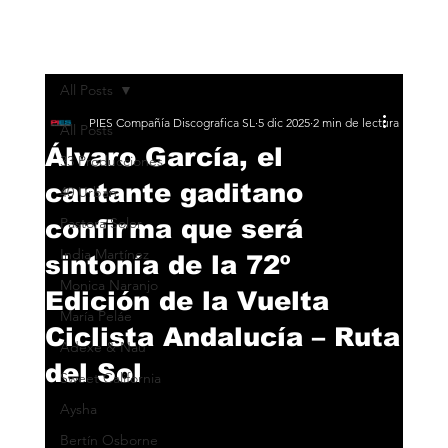
All Posts
PIES Compañía Discografica SL
5 dic 2025
2 min de lectura
All Posts
Álvaro García, el
33 Producciones
cantante gaditano
40 Urban
confirma que será
Pastora Soler
India Martínez
sintonía de la 72º
Monica Naranjo
Edición de la Vuelta
María Peláe
Ciclista Andalucía – Ruta
Adexe & Nau
del Sol
Sweet California
Aysha
Bertín Osborne