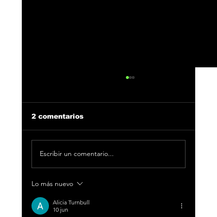
2 comentarios
Escribir un comentario...
Lo más nuevo
Álvaro García anuncia su nueva
gira por España “Punto de
Alicia Turnbull
encuentro”
10 jun