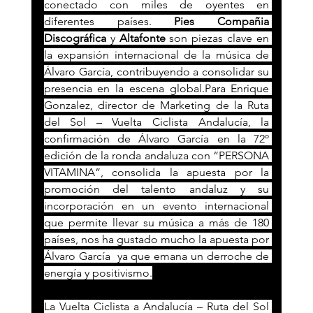
conectado con miles de oyentes en 
diferentes países. 
Pies Compañia 
Discográfica
 y 
Altafonte
 son piezas clave en 
la expansión internacional de la música de 
Álvaro García, contribuyendo a consolidar su 
presencia en la escena global.Para Enrique 
Gonzalez, director de Marketing de la Ruta 
del Sol – Vuelta Ciclista Andalucía, la 
confirmación de Álvaro García en la 72º 
edición de la ronda andaluza con “PERSONA 
VITAMINA”, consolida la apuesta por la 
promoción del talento andaluz y su 
incorporación en un evento internacional 
que permite llevar su música a más de 180 
países, nos ha gustado mucho la apuesta por 
Álvaro García  ya que emana un derroche de 
energía y positivismo.
La Vuelta Ciclista a Andalucía – Ruta del Sol 