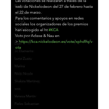
Las votaciones se realizarán a través de la 
Bizarrap
web de Nickelodeon del 27 de febrero hasta 
el 22 de marzo.
Bubba J
Para los comentarios y apoyos en redes 
C.R.O.
sociales los organizadores de los premios 
Cesar Ac
han escogido el ht 
#KCA
Vota por Adexe & Nau en 
David DeMaría
> 
https://kca.nickelodeon.es/vote/xphd9q/v
Duki
ota
Jc Diamante
Luna Zuazu
Marina
Nicki Nicole
Shakira Martínez
wos
Vanesa Martín
Pieles Sebastian