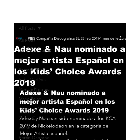
All Posts
PIES Compañía Discografica SL
28 feb 2019
1 min de lectura
All Posts
Adexe & Nau nominado a
33 Producciones
mejor artista Español en
40 Urban
los Kids’ Choice Awards
Pastora Soler
India Martínez
2019
Monica Naranjo
Adexe & Nau nominado a 
María Peláe
mejor artista Español en los 
Adexe & Nau
Kids’ Choice Awards 2019
Sweet California
Adexe y Nau han sido nominado a los KCA 
2019 de Nickelodeon en la categoría de 
Aysha
Mejor Artista español.
Bertín Osborne