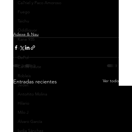
Ca7riel y Paco Amoroso
Fuego
Taichu
Oddliquor
Adexe & Nau
Kane 935
Acru
DePol
Carlos Baute
Robleis
Ver todo
Entradas recientes
Jedet
Antoñito Molina
Hilario
Milo J
Álvaro García
Lydia Sánchez