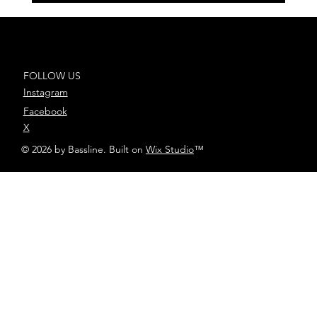
33 Producciones se alza con 3
nominaciones en Los40 Music
Awards 2025
FOLLOW US
Instagram
Facebook
X
© 2026 by Bassline. Built on
Wix Studio
™