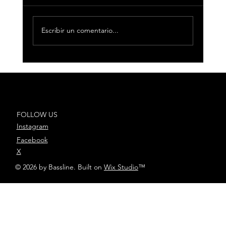
Escribir un comentario...
33 Producciones se alza con 3
nominaciones en Los40 Music
Awards 2025
FOLLOW US
Instagram
Facebook
X
© 2026 by Bassline. Built on
Wix Studio
™