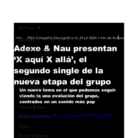
All Posts
PIES Compañía Discografica SL
24 jul 2024
1 min de lectura
All Posts
Adexe & Nau presentan
33 Producciones
‘X aquí X allá’, el
40 Urban
segundo single de la
Pastora Soler
India Martínez
nueva etapa del grupo
Monica Naranjo
Un nuevo tema en el que podemos seguir 
viendo la una evolución del grupo, 
María Peláe
centrados en un sonido más pop 
Adexe & Nau
https://www.youtube.com/watch?v=IFMpriSo20I
Sweet California
Aysha
Bertín Osborne