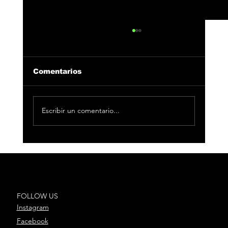
Antoñito Molina y DePol
emocionan y triunfan en los
Premios Cadena Dial 2026
Los Premios Dial celebraron su 30 aniversario
Comentarios
con actuaciones emocionantes y un homenaje
a la música española La música en español vivió
una de sus noches más especiales este 12 de
Escribir un comentario...
marzo en el Recinto
FOLLOW US
Instagram
Facebook