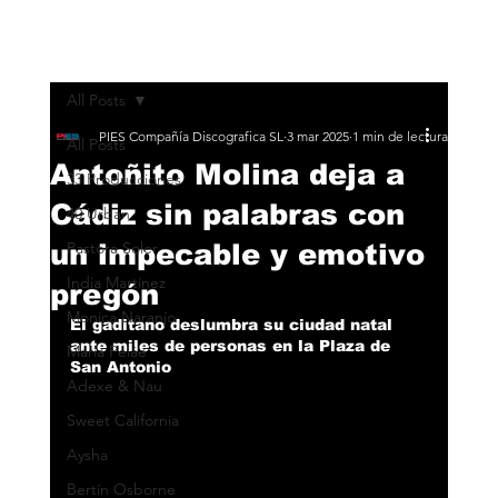
All Posts
PIES Compañía Discografica SL
3 mar 2025
1 min de lectura
All Posts
Antoñito Molina deja a
33 Producciones
Cádiz sin palabras con
40 Urban
un impecable y emotivo
Pastora Soler
India Martínez
pregón
Monica Naranjo
El gaditano deslumbra su ciudad natal 
ante miles de personas en la Plaza de 
María Peláe
San Antonio
Adexe & Nau
Sweet California
Aysha
Bertín Osborne