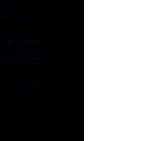
u
na noche muy 
 de talento con 
al de Santa Cruz 
s del panorama 
rnández, Manuel 
scenario único.
 el escenario 
ción junto a la 
ras.