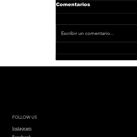
Comentarios
Escribir un comentario...
“Imparable”, el nuevo
single de Antoñito
Molina que marca el
inicio de una nueva
etapa musical
FOLLOW US
Instagram
Facebook