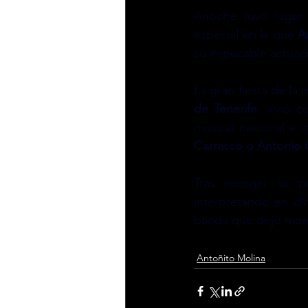
Anoche tuvo lugar 
especial en la que 
A
su impecable actuac
La gran fiesta de la 
de Tenerife
, vivió 
musical nacional e 
Carrasco o Antonio
Tras recoger su pr
interpretando en 
di
banda que dejó mome
Antoñito Molina