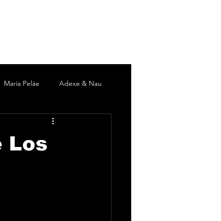
María Peláe
Adexe & Nau
c
David DeMaría
Duki
e Los
 Martín
Pieles Sebastian