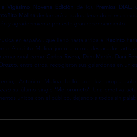
l
a Vigésimo Novena Edición 
de los
 Premios DIAL, 
ntoñito Molina 
deslumbró a todos llenando el escenario
ión y agradecimiento por este gran reconocimiento.
música en español, que llenó hasta arriba el 
Recinto Feri
como Antoñito Molina junto a otros destacados artista
internacional como 
Carlos Rivera, Dani Martín, Dani Fe
 Orozco
, entre otros, recogieron sus galardones en un e
emio, Antoñito Molina brilló con luz propia sobre
recto
 su último single
‘Me prometo’
. Una emotiva actua
ntos únicos con el público, dejando a todos sin palab