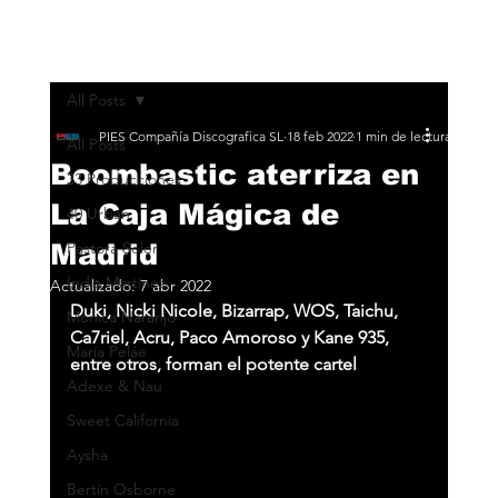
All Posts
PIES Compañía Discografica SL
18 feb 2022
1 min de lectura
All Posts
Boombastic aterriza en
33 Producciones
La Caja Mágica de
40 Urban
Madrid
Pastora Soler
India Martínez
Actualizado:
7 abr 2022
Duki, Nicki Nicole, Bizarrap, WOS, Taichu, 
Monica Naranjo
Ca7riel, Acru, Paco Amoroso y Kane 935, 
María Peláe
entre otros, forman el potente cartel
Adexe & Nau
Sweet California
Aysha
Bertín Osborne