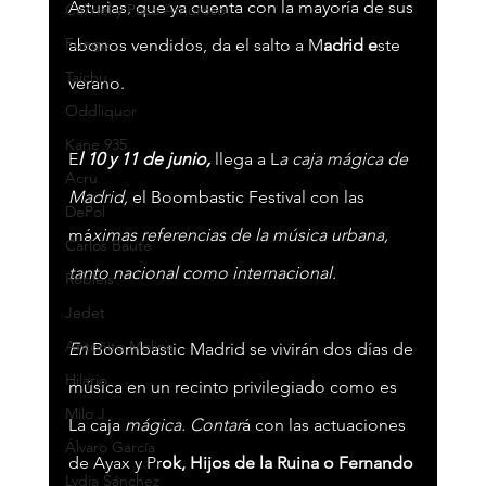
Asturias, que ya cuenta con la mayoría de sus 
Ca7riel y Paco Amoroso
Fuego
abonos vendidos, da el salto a M
adrid e
ste 
Taichu
verano.
Oddliquor
Kane 935
E
l 10 y 11 de junio,
 llega a L
a caja mágica de 
Acru
Madrid, 
el Boombastic Festival con las 
DePol
má
ximas referencias de la música urbana, 
Carlos Baute
tanto nacional como internacional.
Robleis
Jedet
Antoñito Molina
En
 Boombastic Madrid se vivirán dos días de 
Hilario
música en un recinto privilegiado como es 
Milo J
La caja
 mágica. Contar
á con las actuaciones 
Álvaro García
de Ayax y Pr
ok, Hijos de la Ruina o Fernando 
Lydia Sánchez