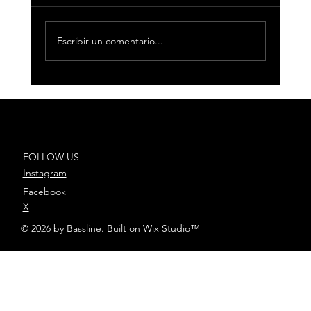
Escribir un comentario...
César AC reúne a Toro y Fuego en
“Bandolerita”, el nuevo capítulo
de “El Legado”
FOLLOW US
Instagram
Facebook
X
© 2026 by Bassline. Built on
Wix Studio
™