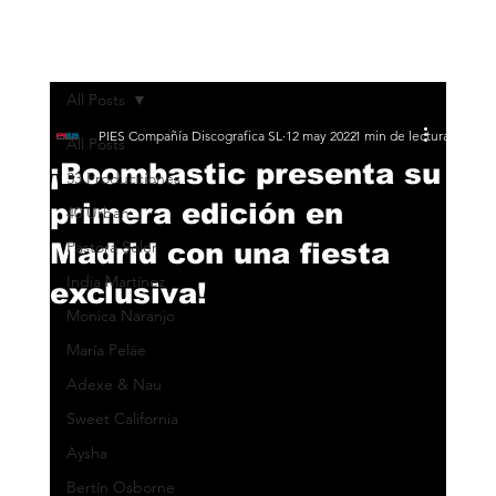
All Posts
PIES Compañía Discografica SL
12 may 2022
1 min de lectura
All Posts
¡Boombastic presenta su
33 Producciones
primera edición en
40 Urban
Madrid con una fiesta
Pastora Soler
India Martínez
exclusiva!
Monica Naranjo
María Peláe
Adexe & Nau
Sweet California
Aysha
Bertín Osborne