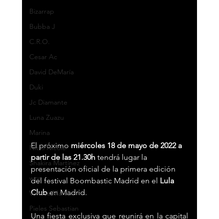
Bizarrap
Bubba J
C.R.O.
Cesar Ac
David DeMaría
Duki
Jc Diamante
Luna Zuazu
Marina
El próximo 
miércoles 18 de mayo de 2022 a 
Nicki Nicole
partir de las 21.30h
 tendrá lugar la 
Shakira Martínez
presentación oficial de la primera edición 
wos
del festival Boombastic Madrid en el 
Lula 
Club 
en Madrid. 
Vanesa Martín
Pieles Sebastian
Una fiesta exclusiva que reunirá en la capital 