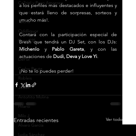
Ca7riel y Paco Amoroso
a los perfiles más destacados e influyentes y 
Fuego
que estará lleno de sorpresas, sorteos y 
¡mucho más!. 
Taichu
Oddliquor
Contará con la participación especial de 
Kane 935
Bresh que tendrá un DJ Set, con los DJs: 
Michenlo 
y 
Pablo Gareta
, y con las 
Acru
actuaciones de 
Dudi, Deva y Love Yi
.
DePol
Carlos Baute
¡No te lo puedes perder!
Robleis
Jedet
Antoñito Molina
Hilario
Milo J
Ver todo
Entradas recientes
Álvaro García
Lydia Sánchez