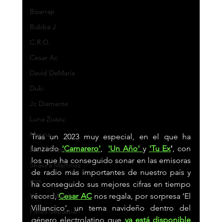
Bizarrap
Bubba J
C.R.O.
Cesar Ac
David DeMaría
Duki
Jc Diamante
Luna Zuazu
Marina
Tras un 2023 muy especial, en el que ha 
lanzado
'Camarero'
,  
'Un Año' 
y 
'Tu Ex
'
, con 
Nicki Nicole
los que ha conseguido sonar en las emisoras 
Shakira Martínez
de radio más importantes de nuestro país y 
wos
ha conseguido sus mejores cifras en tiempo 
Vanesa Martín
récord, 
Cesar AC
 nos regala, por sorpresa ‘El 
Villancico’, un tema navideño dentro del 
Pieles Sebastian
género electrolatino que
ya está disponible 