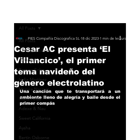
All Posts
PIES Compañía Discografica SL
18 dic 2023
1 min de lectura
All Posts
Cesar AC presenta ‘El
33 Producciones
Villancico’, el primer
40 Urban
tema navideño del
Pastora Soler
India Martínez
género electrolatino
Monica Naranjo
Una canción que te transportará a un 
ambiente lleno de alegría y baile desde el 
María Peláe
primer compás
Adexe & Nau
Sweet California
Aysha
Bertín Osborne