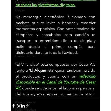
Ca7riel y Paco Amoroso
en todas las plataformas digitales.
Fuego
Un merengue electrónico, fusionado con 
Taichu
bachata que te invita a brindar y recordar 
Oddliquor
momentos especiales. Con notas festivas de 
Kane 935
campanas y cascabeles, esta canción te 
transporta a un ambiente lleno de alegría y 
Acru
baile desde el primer compás, para 
DePol
disfrutarlo durante toda la Navidad.
Carlos Baute
Robleis
‘El Villancico’ está compuesto por César AC 
junto a
 'El Alquimista'
 quién también ha sido 
Jedet
el productor, y cuenta con un 
videoclip 
Antoñito Molina
disponible en el Canal de Youtube de Cesar 
Hilario
AC
donde se puede ver el lado más personal 
del artista y sus mejores momentos del 2023.
Milo J
Álvaro García
Lydia Sánchez