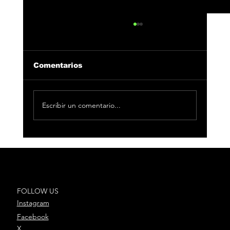
Comentarios
Escribir un comentario...
César AC reúne a Toro y Fuego en
“Bandolerita”, el nuevo capítulo
de “El Legado”
FOLLOW US
Instagram
Facebook
X