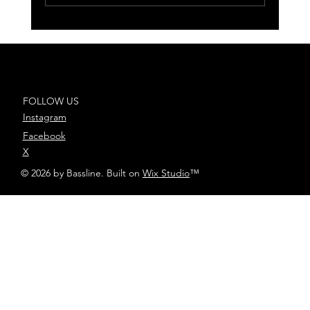
César AC presenta ‘Por lo que
sea’, su nuevo single junto a
Chema Rivas y Danny Romero
FOLLOW US
Instagram
Facebook
X
© 2026 by Bassline. Built on
Wix Studio
™