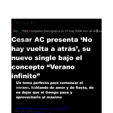
All Posts
PIES Compañía Discografica SL
27 may 2024
1 min de lectura
All Posts
Cesar AC presenta ‘No
33 Producciones
hay vuelta a atrás’, su
40 Urban
nuevo single bajo el
Pastora Soler
India Martínez
concepto “Verano
Monica Naranjo
infinito”
María Peláe
Un tema perfecto para comenzar el 
Adexe & Nau
verano, hablando de amor y de fiesta, de 
no dejar que el tiempo pase y 
Sweet California
aprovecharlo al máximo
Aysha
https://www.youtube.com/watch?
Bertín Osborne