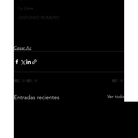
latinos y tropicales, fusionando lo clásico y lo 
La Llave
contemporáneo.
ANTONIO ROMERO
Además, 'No hay vuelta atrás' contará con un 
videoclip
, que
 ya está disponible en el Canal 
de YouTube de César AC
.
Cesar Ac
Ver todo
Entradas recientes