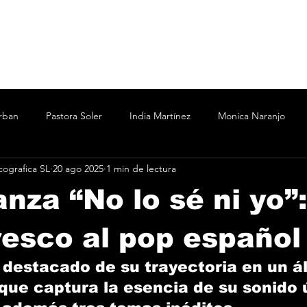
rban
Pastora Soler
India Martínez
Monica Naranjo
ografica SL
20 ago 2025
1 min de lectura
ertín Osborne
Bizarrap
Bubba J
C.R.O.
Cesar A
anza “No lo sé ni yo”
Marina
Nicki Nicole
Shakira Martínez
wos
Vanesa
resco al pop español
destacado de su trayectoria en un á
o
Taichu
Oddliquor
Kane 935
Acru
 que captura la esencia de su sonido 