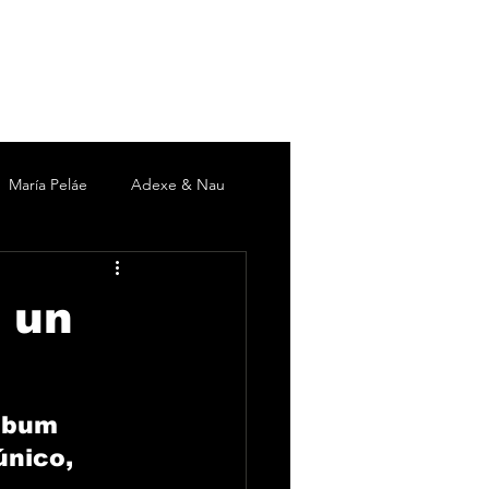
María Peláe
Adexe & Nau
c
David DeMaría
Duki
: un
 Martín
Pieles Sebastian
lbum 
único, 