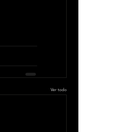
imprescindibles 
s la evolución 
re, Depol vuelve 
Ver todo