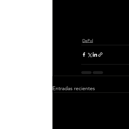
El disco estará disp
para coleccionistas
artística de uno de l
con más fuerza que n
DePol
Entradas recientes