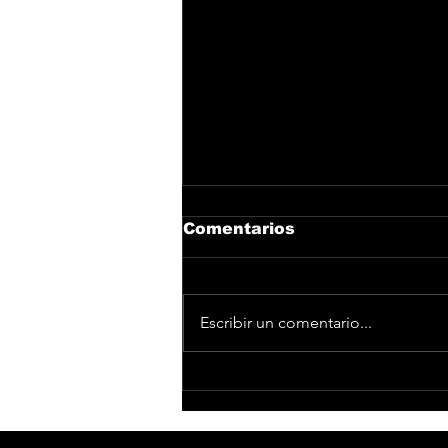
Comentarios
Escribir un comentario...
DePol arrasa en
Barcelona con su gira
‘No lo sé ni yo’ tour