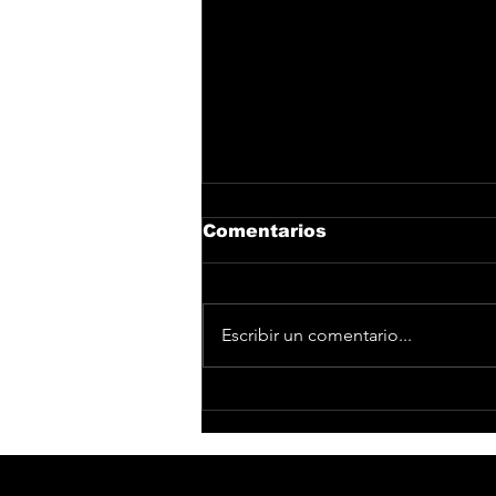
Comentarios
Escribir un comentario...
César AC reúne a Toro y
Fuego en “Bandolerita”,
el nuevo capítulo de “El
Legado”