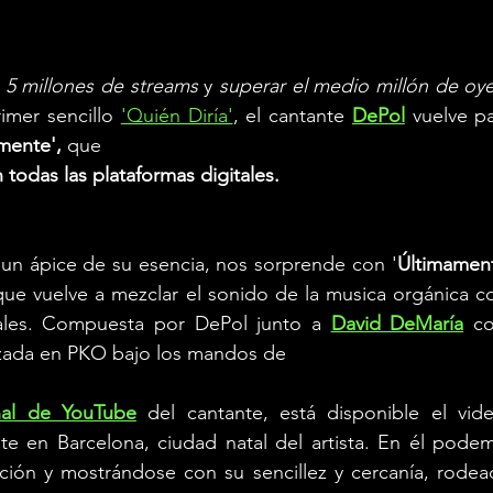
5 millones de streams 
y 
superar el medio millón de oy
imer sencillo 
'Quién Diría'
, el cantante 
DePol
vuelve pa
mente', 
que
 todas las plataformas digitales.
er un ápice de su esencia, nos sorprende con '
Últimamen
ue vuelve a mezclar el sonido de la musica orgánica co
ales. Compuesta por DePol junto a 
David DeMaría
co
izada en PKO bajo los mandos de
al de YouTube
del cantante, está disponible el vide
e en Barcelona, ciudad natal del artista. En él podem
nción y mostrándose con su sencillez y cercanía, rodea