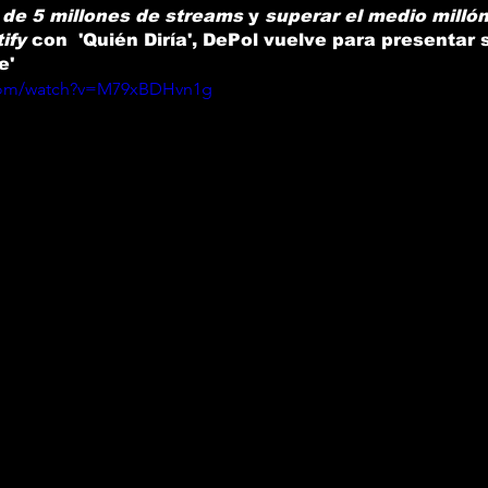
de 5 millones de streams 
y 
superar el medio milló
ify 
con  'Quién Diría', 
DePol 
vuelve para presentar 
e'
.com/watch?v=M79xBDHvn1g