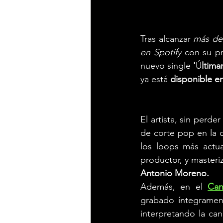
Tras alcanzar 
más de 
en Spotify 
con su pr
nuevo single 
'
Ú
ltima
ya está 
disponible en
El artista, sin perd
de corte pop en la q
los loops más actu
productor, y master
Antonio Moreno.
Además, en el 
Can
grabado íntegrament
interpretando la ca