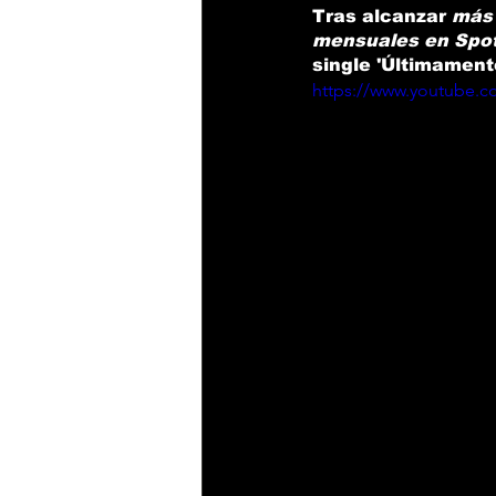
Tras alcanzar 
más 
mensuales en Spot
single 
'
Ú
ltimament
https://www.youtube