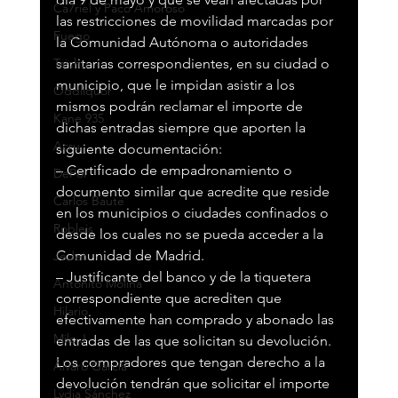
Ca7riel y Paco Amoroso
las restricciones de movilidad marcadas por 
Fuego
la Comunidad Autónoma o autoridades 
Taichu
sanitarias correspondientes, en su ciudad o 
municipio, que le impidan asistir a los 
Oddliquor
mismos podrán reclamar el importe de 
Kane 935
dichas entradas siempre que aporten la 
Acru
siguiente documentación:
– Certificado de empadronamiento o 
DePol
documento similar que acredite que reside 
Carlos Baute
en los municipios o ciudades confinados o 
Robleis
desde los cuales no se pueda acceder a la 
Comunidad de Madrid.
Jedet
– Justificante del banco y de la tiquetera 
Antoñito Molina
correspondiente que acrediten que 
Hilario
efectivamente han comprado y abonado las 
Milo J
entradas de las que solicitan su devolución.
Los compradores que tengan derecho a la 
Álvaro García
devolución tendrán que solicitar el importe 
Lydia Sánchez