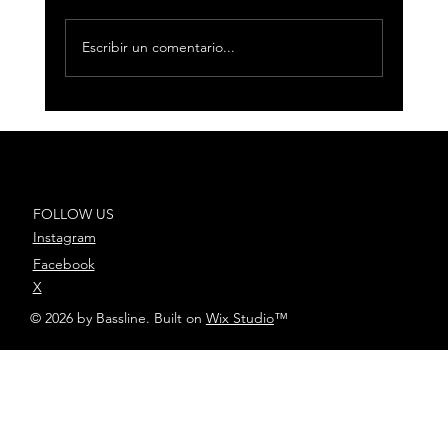
Escribir un comentario...
Pastora Soler, reconocida en los
Premios Ondas 2025 por una
trayectoria impecable de 30 años
FOLLOW US
Instagram
Facebook
X
© 2026 by Bassline. Built on
Wix Studio
™