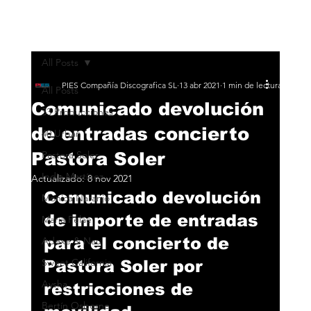
All Posts
PIES Compañía Discografica SL
13 abr 2021
1 min de lectura
All Posts
Comunicado devolución
33 Producciones
de entradas concierto
40 Urban
Pastora Soler
Pastora Soler
India Martínez
Actualizado:
8 nov 2021
Comunicado devolución 
Monica Naranjo
de importe de entradas 
María Peláe
para el concierto de 
Adexe & Nau
Sweet California
Pastora Soler por 
Aysha
restricciones de 
Bertín Osborne