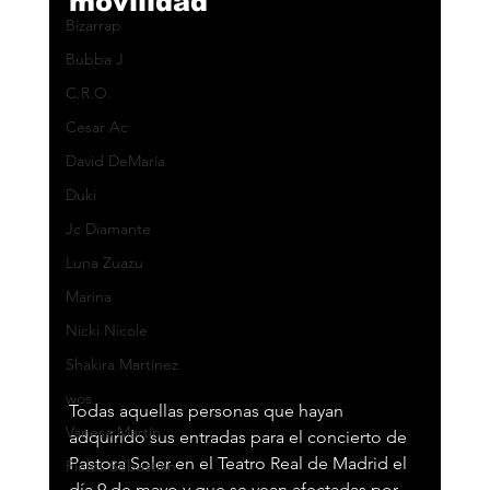
movilidad
Bizarrap
Bubba J
C.R.O.
Cesar Ac
David DeMaría
Duki
Jc Diamante
Luna Zuazu
Marina
Nicki Nicole
Shakira Martínez
wos
Todas aquellas personas que hayan 
Vanesa Martín
adquirido sus entradas para el concierto de 
Pastora Soler en el Teatro Real de Madrid el 
Pieles Sebastian
día 9 de mayo y que se vean afectadas por 