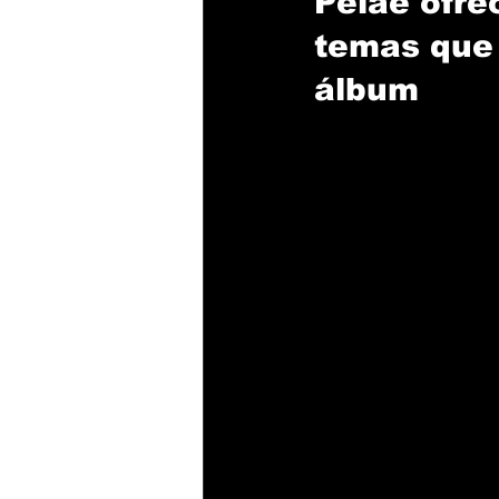
Peláe ofre
temas que 
álbum