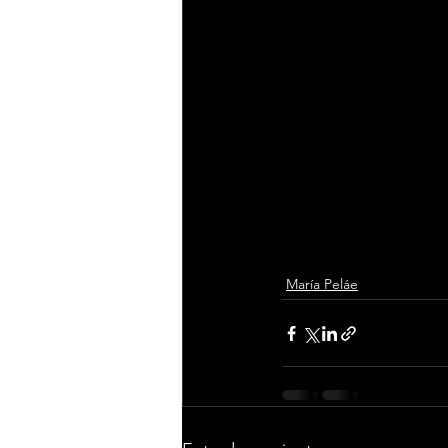
El Evangelio
 es el f
detalle que refleja la
con una sensibilidad
La cálida recepción 
esta nueva etapa en 
agradecida.
La presentación no s
de la conexión espec
como una de las voc
María Peláe