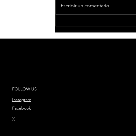
Escribir un comentario...
Antoñito Molina y María
Peláe hacen historia en
Viña del Mar y colocan
a España en la cima de
la Música a Nivel
Mundial
FOLLOW US
Instagram
Facebook
X