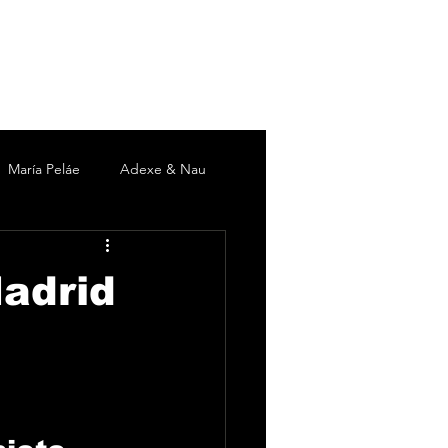
María Peláe
Adexe & Nau
c
David DeMaría
Duki
adrid
 Martín
Pieles Sebastian