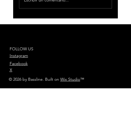
Antoñito Molina y María Peláe,
deslumbran en el festival Viña del
Mar 2026
FOLLOW US
Instagram
Facebook
X
© 2026 by Bassline. Built on
Wix Studio
™