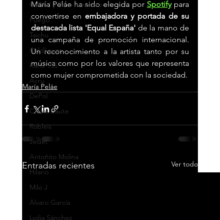
María Peláe ha sido elegida por 
Spotify
para 
Ca7riel y Paco Amoroso
convertirse en 
embajadora y portada de su 
Fuego
destacada lista 'Equal España' 
de la mano de 
Taichu
una campaña de promoción internacional. 
Oddliquor
Un reconocimiento a la artista tanto por su 
música como por los valores que representa 
Kane 935
como mujer comprometida con la sociedad.
Acru
María Peláe
DePol
Carlos Baute
Robleis
Jedet
Antoñito Molina
Ver todo
Entradas recientes
Hilario
Milo J
Álvaro García
Lydia Sánchez