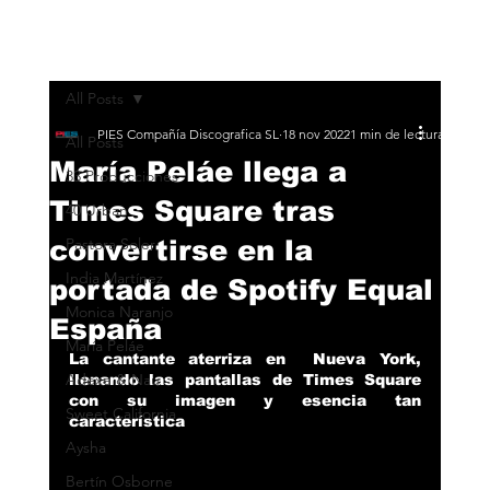
All Posts
PIES Compañía Discografica SL
18 nov 2022
1 min de lectura
All Posts
María Peláe llega a
33 Producciones
Times Square tras
40 Urban
convertirse en la
Pastora Soler
India Martínez
portada de Spotify Equal
Monica Naranjo
España
María Peláe
La cantante aterriza en  Nueva York, 
Adexe & Nau
llenando las pantallas de Times Square 
con su imagen y esencia tan 
Sweet California
característica
Aysha
Bertín Osborne