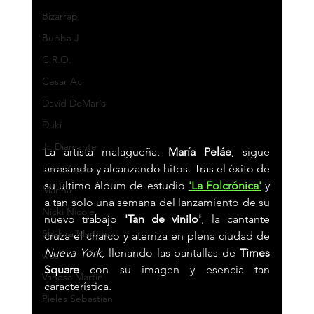
Bizarrap
Bubba J
C.R.O.
Cesar Ac
David DeMaría
Duki
Jc Diamante
La artista malagueña, 
María Peláe
, sigue 
Luna Zuazu
arrasando y alcanzando hitos. Tras el éxito de 
su último álbum de estudio 
'La Folcrónica'
y 
Marina
a tan solo una semana del lanzamiento de su 
Nicki Nicole
nuevo trabajo 
'Tan de vinilo'
, la cantante 
Shakira Martínez
cruza el charco y aterriza en plena ciudad de 
Nueva York
, llenando las pantallas de 
Times 
wos
Square 
con su imagen y esencia tan 
Vanesa Martín
característica.
Pieles Sebastian