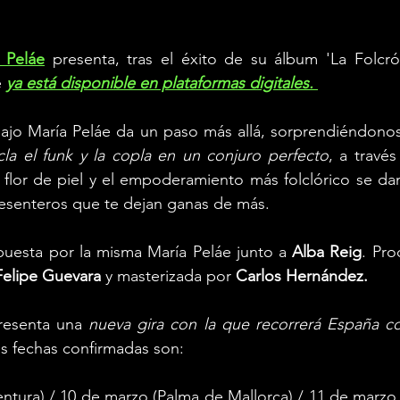
 Peláe
 presenta, tras el éxito de su álbum 'La Folcró
 
ya está disponible en plataformas digitales. 
ajo María Peláe da un paso más allá, sorprendiéndonos
la el funk y la copla en un conjuro perfecto
, a través
flor de piel y el empoderamiento más folclórico se dan
sesenteros que te dejan ganas de más.
puesta por la misma María Peláe junto a 
Alba Reig
. Pro
Felipe Guevara 
y masterizada por 
Carlos Hernández.
resenta una 
nueva gira con la que recorrerá España c
as fechas confirmadas son:
ntura) / 10 de marzo (Palma de Mallorca) / 11 de marzo (