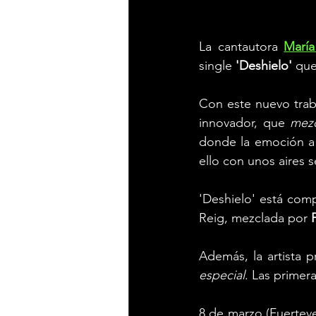
La cantautora 
María
single 
'Deshielo'
 que
Con este nuevo trab
innovador, que 
mezc
donde la emoción a 
ello con unos aires 
'Deshielo' está com
Reig, mezclada por 
Además, la artista p
especial
. Las primer
8 de marzo (Fuerteve