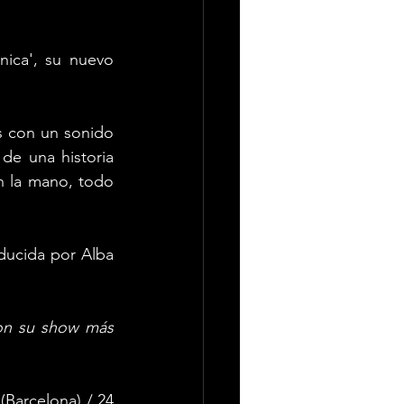
nica', su nuevo 
 con un sonido 
 de una historia 
 la mano, todo 
ducida por Alba 
on su show más 
Barcelona) / 24 