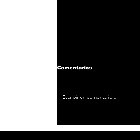
Comentarios
Escribir un comentario...
Antoñito Molina y María
Peláe hacen historia en
Viña del Mar y colocan
a España en la cima de