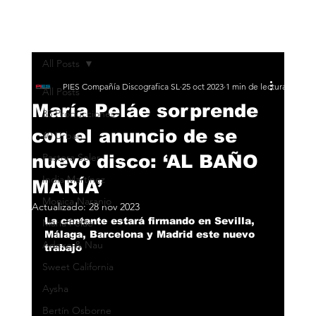
All Posts
PIES Compañía Discografica SL
25 oct 2023
1 min de lectura
All Posts
María Peláe sorprende
33 Producciones
con el anuncio de se
40 Urban
nuevo disco: ‘AL BAÑO
Pastora Soler
India Martínez
MARÍA’
Monica Naranjo
Actualizado:
28 nov 2023
La cantante estará firmando en Sevilla, 
María Peláe
Málaga, Barcelona y Madrid este nuevo 
Adexe & Nau
trabajo
Sweet California
Aysha
Bertín Osborne