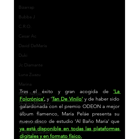
Bizarrap
Bubba J
C.R.O.
Cesar Ac
David DeMaría
Duki
Jc Diamante
Luna Zuazu
Marina
Tras el éxito y gran acogida de
'La 
Nicki Nicole
Folcrónica’
,
 y '
Tan De Vinilo'
y de haber sido 
Shakira Martínez
galardonada con el premio ODEON a mejor 
wos
álbum flamenco, María Peláe presenta su 
nuevo disco de estudio ‘Al Baño María’ que 
Vanesa Martín
ya está disponible en todas las plataformas 
Pieles Sebastian
digitales y en formato físico.