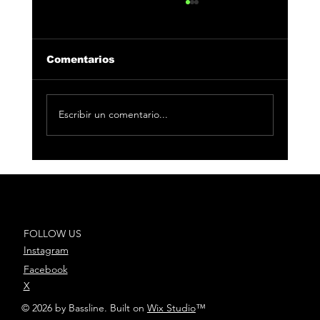
Comentarios
Escribir un comentario...
César AC reúne a Toro y Fuego en
“Bandolerita”, el nuevo capítulo
de “El Legado”
FOLLOW US
Instagram
Facebook
X
© 2026 by Bassline. Built on
Wix Studio
™