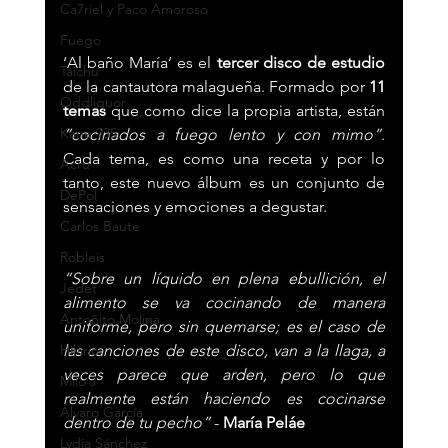
Ca7riel y Paco Amoroso
Fuego
‘Al baño María’ es el 
tercer disco de estudio
Taichu
de la cantautora malagueña. Formado por 
11 
Oddliquor
temas
 que como dice la propia artista, están 
Kane 935
”cocinados a fuego lento y con mimo”
. 
Cada tema, es como una receta y por lo 
Acru
tanto, este nuevo álbum es un conjunto de 
DePol
sensaciones y emociones a degustar.
Carlos Baute
Robleis
“Sobre un líquido en plena ebullición, el 
Jedet
alimento se va cocinando de manera 
Antoñito Molina
uniforme, pero sin quemarse; es el caso de 
Hilario
las canciones de este disco, van a la llaga, a 
veces parece que arden, pero lo que 
Milo J
realmente están haciendo es cocinarse 
Álvaro García
dentro de tu pecho” 
- 
María Peláe
Lydia Sánchez