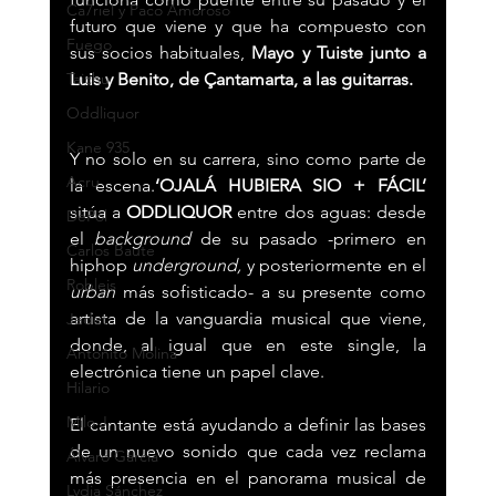
Ca7riel y Paco Amoroso
futuro que viene y que ha compuesto con 
Fuego
sus socios habituales, 
Mayo y Tuiste junto a 
Taichu
Luis y Benito, de Çantamarta, a las guitarras.
Oddliquor
Kane 935
Y no solo en su carrera, sino como parte de 
Acru
la escena.
‘OJALÁ HUBIERA SIO + FÁCIL’ 
sitúa a 
ODDLIQUOR
 entre dos aguas: desde 
DePol
el 
background 
de su pasado -primero en 
Carlos Baute
hiphop 
underground,
 y posteriormente en el 
Robleis
urban
 más sofisticado- a su presente como 
artista de la vanguardia musical que viene, 
Jedet
donde, al igual que en este single, la 
Antoñito Molina
electrónica tiene un papel clave.
Hilario
Milo J
El cantante está ayudando a definir las bases 
de un nuevo sonido que cada vez reclama 
Álvaro García
más presencia en el panorama musical de 
Lydia Sánchez