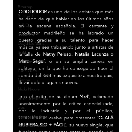
Bizarrap
ODDLIQUOR 
es uno de los artistas que más 
Bubba J
ha dado de qué hablar en los últimos años 
C.R.O.
en la escena española. El cantante y 
productor madrileño se ha labrado un 
Cesar Ac
puesto gracias a su talento para hacer 
David DeMaría
música, ya sea trabajando junto a artistas de 
Duki
la talla de 
Nathy Peluso, Natalia Lacunza o 
Marc Seguí,
 o en su amplia carrera en 
Jc Diamante
solitario, en la que ha conseguido traer el 
Luna Zuazu
sonido del R&B más exquisito a nuestro país, 
Marina
llevándolo a lugares nuevos.
Nicki Nicole
Tras el éxito de su álbum 
‘4x4'
, aclamado 
Shakira Martínez
unánimemente por la crítica especializada, 
wos
por la industria y por el público,
Vanesa Martín
ODDLIQUOR
vuelve para presentar
 ‘OJALÁ 
HUBIERA SIO + FÁCIL’
, su nuevo single, que 
Pieles Sebastian
funciona como puente entre su pasado y el 