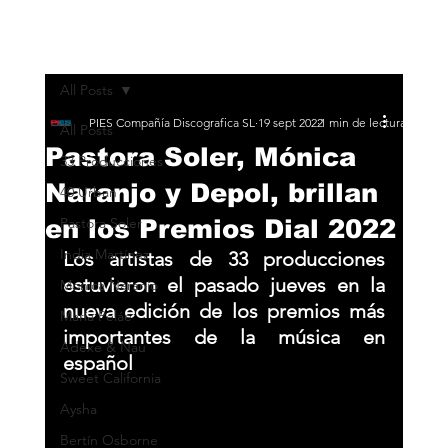
All Posts
PIES Compañía Discografica SL
19 sept 2022
1 min de lectura
All Posts
Pastora Soler, Mónica
33 Producciones
Naranjo y Depol, brillan
40 Urban
en los Premios Dial 2022
Pastora Soler
India Martínez
Los artistas de 33 producciones 
estuvieron el pasado jueves en la 
Monica Naranjo
nueva edición de los premios más 
María Peláe
importantes de la música en 
Adexe & Nau
español
Sweet California
Aysha
Bertín Osborne