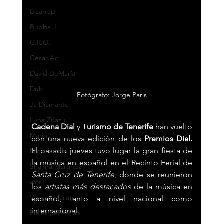
Bizarrap
Bubba J
C.R.O.
Cesar Ac
David DeMaría
Duki
Fotógrafo: Jorge París
Jc Diamante
Luna Zuazu
Cadena Dial
 y T
urismo de Tenerife
 han vuelto 
Marina
con una nueva edición de los 
Premios Dial.
El pasado jueves tuvo lugar la gran fiesta de 
Nicki Nicole
la música en español en el Recinto Ferial de 
Shakira Martínez
Santa Cruz de Tenerife
, donde se reunieron 
wos
los 
artistas más destacados
 de la música en 
Vanesa Martín
español, tanto a nivel nacional como 
internacional.
Pieles Sebastian