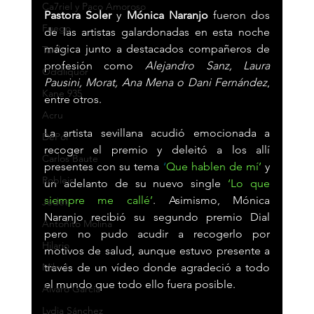
Ca7riel y Paco Amoroso
Pastora Soler
 y 
Mónica Naranjo
 fueron dos 
Fuego
de las artistas galardonadas en esta noche 
mágica junto a destacados compañeros de 
Taichu
profesión como 
Alejandro Sanz, Laura 
Oddliquor
Pausini, Morat, Ana Mena o Dani Fernández
, 
Kane 935
entre otros.
Acru
La artista sevillana acudió emocionada a 
DePol
recoger el premio y deleitó a los allí 
Carlos Baute
presentes con su tema 
‘
Que hablen de mí’
 y 
Robleis
un adelanto de su nuevo single 
‘Lo que 
siempre me callé’
. Asimismo, Mónica 
Jedet
Naranjo recibió su segundo premio Dial 
Antoñito Molina
pero no pudo acudir a recogerlo por 
Hilario
motivos de salud, aunque estuvo presente a 
través de un vídeo donde agradeció a todo 
Milo J
el mundo que todo ello fuera posible.
Álvaro García
Lydia Sánchez