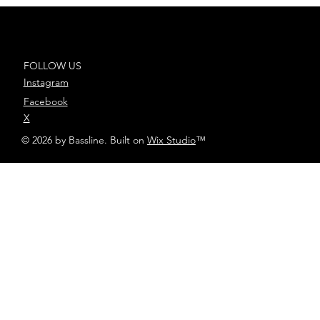
“En unos años”
FOLLOW US
Instagram
Facebook
X
© 2026 by Bassline. Built on
Wix Studio
™