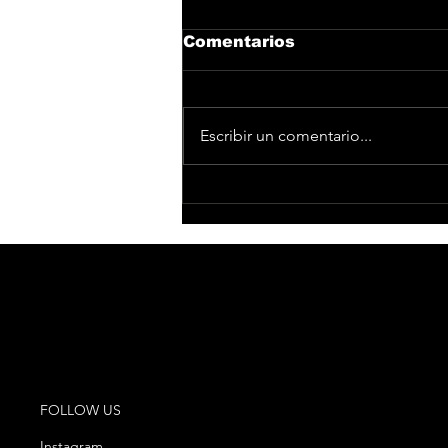
Comentarios
Escribir un comentario...
DEVOLUCIÓN DE
IMPORTE DE
ENTRADAS PARA EL
CONCIERTO DE VANESA
MARTÍN EN MADRID
POR RESTRICCIONES
DE
FOLLOW US
Instagram