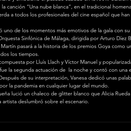
 la canción “Una nube blanca”, en el tradicional homena
a a todos los profesionales del cine español que han f
zó uno de los momentos más emotivos de la gala con su 
questa Sinfónica de Málaga, dirigida por Arturo Díez B
Martín pasará a la historia de los premios Goya como u
dos los tiempos.
ompuesta por Lluís Llach y Víctor Manuel y popularizada 
fue la segunda actuación de  la noche y contó con una 
espués de su interpretación, Vanesa dedicó unas palabr
por la pandemia en cualquier lugar del mundo.
eña lució un chaleco de glitter blanco que Alicia Rueda 
a artista deslumbró sobre el escenario.