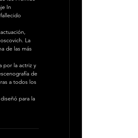
je In 
allecido 
actuación, 
oscovich. La 
na de las más 
por la actriz y 
escenografía de 
as a todos los 
diseñó para la 