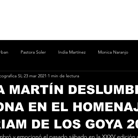
rban
Pastora Soler
India Martínez
Monica Naranjo
ografica SL
23 mar 2021
1 min de lectura
ertín Osborne
Bizarrap
Bubba J
C.R.O.
Cesar A
A MARTÍN DESLUMB
Marina
Nicki Nicole
Shakira Martínez
wos
Vanesa
NA EN EL HOMENAJ
AM DE LOS GOYA 2
o
Taichu
Oddliquor
Kane 935
Acru
mbró y emocionó el pasado sábado en la XXXV edición d