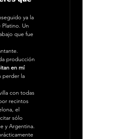
nseguido ya la 
 Platino. Un 
abajo que fue 
ntante. 
da producción 
itan en mí
 perder la 
illa con todas 
por recintos 
lona, el 
itar sólo 
e y Argentina. 
prácticamente 