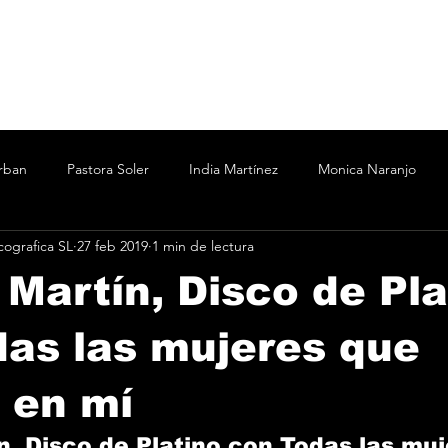
rban
Pastora Soler
India Martínez
Monica Naranjo
ografica SL
27 feb 2019
1 min de lectura
ertín Osborne
Bizarrap
Bubba J
C.R.O.
Cesar A
Martín, Disco de Pla
Marina
Nicki Nicole
Shakira Martínez
wos
Vanesa
as las mujeres que
 en mí
o
Taichu
Oddliquor
Kane 935
Acru
, Disco de Platino con Todas las muj