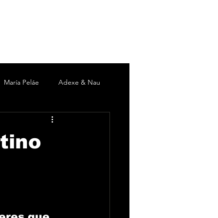
María Peláe
Adexe & Nau
c
David DeMaría
Duki
tino
 Martín
Pieles Sebastian
eres que 