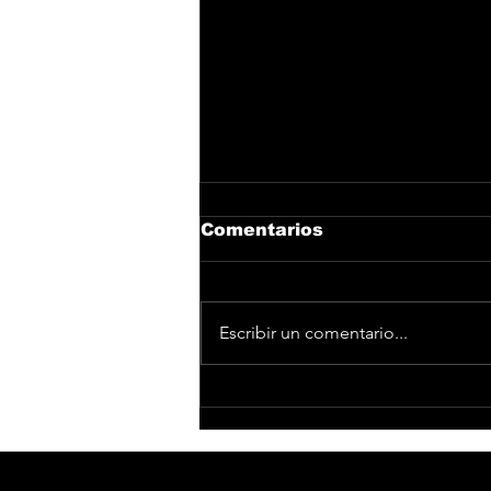
Comentarios
Escribir un comentario...
DEVOLUCIÓN DE
IMPORTE DE
ENTRADAS PARA EL
CONCIERTO DE VANESA
MARTÍN EN MADRID