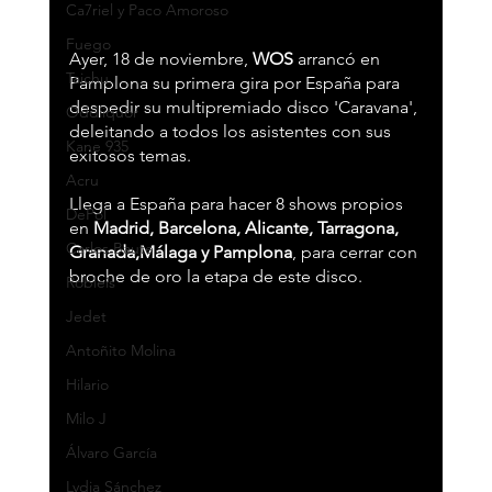
Ca7riel y Paco Amoroso
Fuego
Ayer, 18 de noviembre, 
WOS
 arrancó en 
Taichu
Pamplona su primera gira por España para 
despedir su multipremiado disco 'Caravana', 
Oddliquor
deleitando a todos los asistentes con sus  
Kane 935
exitosos temas.
Acru
Llega a España para hacer 8 shows propios 
DePol
en 
Madrid, Barcelona, Alicante, Tarragona, 
Carlos Baute
Granada,Málaga y Pamplona
, para cerrar con 
broche de oro la etapa de este disco.
Robleis
Jedet
Antoñito Molina
Hilario
Milo J
Álvaro García
Lydia Sánchez