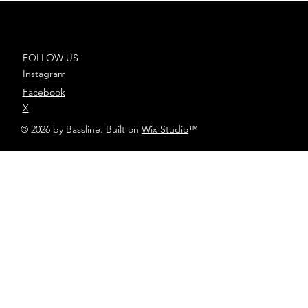
“Bandolerita”, el nuevo capítulo
de “El Legado”
FOLLOW US
Instagram
Facebook
X
© 2026 by Bassline. Built on
Wix Studio
™