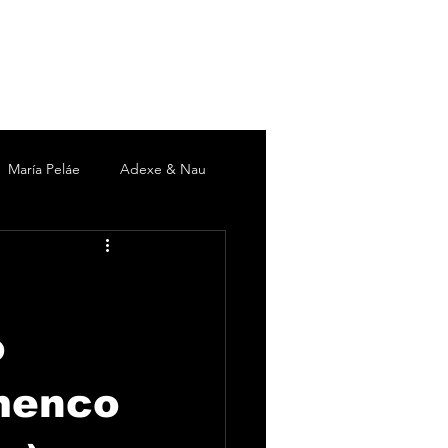
María Peláe
Adexe & Nau
c
David DeMaría
Duki
 Martín
Pieles Sebastian
o
amenco