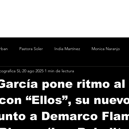
rban
Pastora Soler
India Martínez
Monica Naranjo
ografica SL
20 ago 2025
1 min de lectura
ertín Osborne
Bizarrap
Bubba J
C.R.O.
Cesar A
García pone ritmo al
Marina
Nicki Nicole
Shakira Martínez
wos
Vanesa
con “Ellos”, su nuev
junto a Demarco Fl
o
Taichu
Oddliquor
Kane 935
Acru