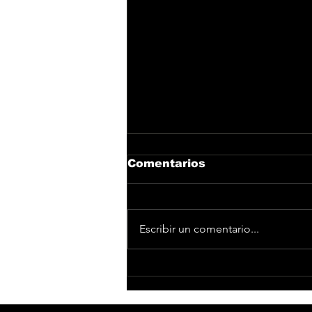
Comentarios
Escribir un comentario...
'La Ruta del Aguilar'
regresa para revivir la
edad de oro del R&B,
Hip Hop, Dancehall y