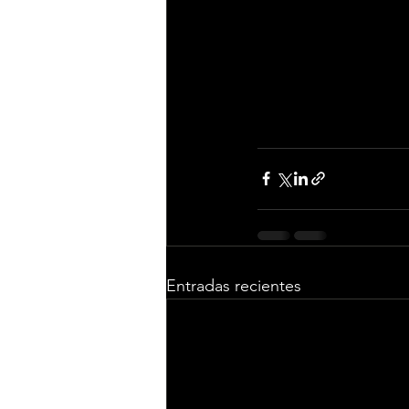
Parejo y la masteriz
al apoyo incondicion
Con "Ellos", Álvaro
prometedores del pa
que emocionará y har
Entradas recientes