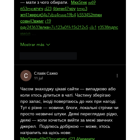
— мати з чого обирати.  
М
к
х
5
г
нк
w69
п
53
mp
кг
чг
ч
d23
46
н
чн
47
чо
у
tmp3
жт
41
ж
кр
сд
54
s7
vb
s4
nw
e19
b4
k55
34
52
пп
кн
с
о
вн
43
вж
мг
r19
рд
r24
36
33
вл
кв
n7
c123
a01
h15
t21
2x5
cb1
т
35
38
пд
пс
км
ол
 …
Mostrar más
Me gusta
Reaccionar
Славік Сажко
11 jul
Часом знаходжу цікаві сайти — випадково або 
коли хтось ділиться в чаті. Частину зберігаю 
про запас, іноді повертаюсь до них при нагоді. 
Тут є різне — новини, блоги, локальні стрічки чи 
просто незвичні штуки. Деякі переглядаю рідко, 
деякі — коли хочеться вийти за межі звичних 
джерел.  Поділюсь добіркою — може, хтось 
натрапить на щось нове:  
М
к
х
5
г
нк
w69
п
53
mp
кг
чг
ч
d23
46
н
чн
чо
у