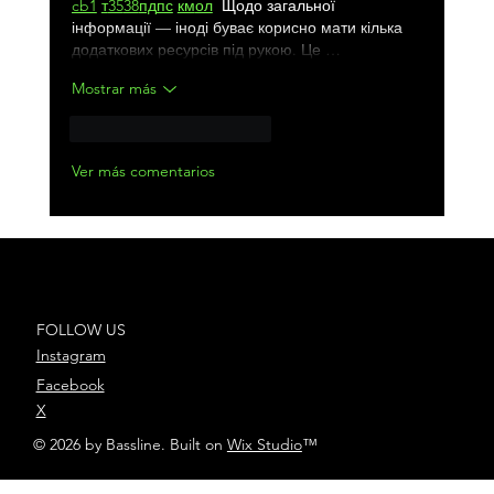
cb1
т
35
38
пд
пс
км
ол
  Щодо загальної 
інформації — іноді буває корисно мати кілька 
додаткових ресурсів під рукою. Це …
Mostrar más
Me gusta
Reaccionar
Ver más comentarios
FOLLOW US
Instagram
Facebook
X
© 2026 by Bassline. Built on
Wix Studio
™