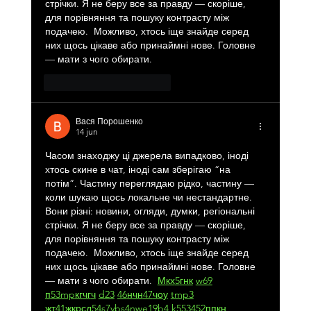
стрічки. Я не беру все за правду — скоріше, 
для порівняння та пошуку контрасту між 
подачею.  Можливо, хтось іще знайде серед 
них щось цікаве або принаймні нове. Головне 
— мати з чого обирати. 
Me gusta
Reaccionar
Вася Порошенко
14 jun
Часом знаходжу ці джерела випадково, іноді 
хтось скине в чат, іноді сам зберігаю “на 
потім”. Частину переглядаю рідко, частину — 
коли шукаю щось локальне чи нестандартне.    
Вони різні: новини, огляди, думки, регіональні 
стрічки. Я не беру все за правду — скоріше, 
для порівняння та пошуку контрасту між 
подачею.  Можливо, хтось іще знайде серед 
них щось цікаве або принаймні нове. Головне 
— мати з чого обирати.  
М
к
х
5
г
нк
w69
п
53
mp
кг
чг
ч
d23
46
н
чн
47
чо
у
tmp3
жт
41
ж
кр
сд
54
s7
vb
s4
nw
e19
b4
k55
34
52
пп
кн