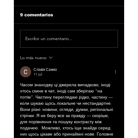
9 comentarios
Escribir un comentario...
Lo más nuevo
Álvaro García anuncia su nueva
gira por España “Punto de
Славік Сажко
encuentro”
11 jul
Часом знаходжу ці джерела випадково, іноді 
хтось скине в чат, іноді сам зберігаю “на 
потім”. Частину переглядаю рідко, частину — 
коли шукаю щось локальне чи нестандартне.    
Вони різні: новини, огляди, думки, регіональні 
стрічки. Я не беру все за правду — скоріше, 
для порівняння та пошуку контрасту між 
подачею.  Можливо, хтось іще знайде серед 
них щось цікаве або принаймні нове. Головне 