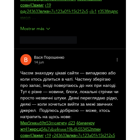
с
о
вн
43
вж
мг
r19
рд
r24
36
33
вл
кв
n7
c123
a01
h15
t21
2x5
cb1
т
35
38
пд
пс
км
ол
 …
Mostrar más
Me gusta
Reaccionar
Вася Порошенко
14 jun
Часом знаходжу цікаві сайти — випадково або 
коли хтось ділиться в чаті. Частину зберігаю 
про запас, іноді повертаюсь до них при нагоді. 
Тут є різне — новини, блоги, локальні стрічки чи 
просто незвичні штуки. Деякі переглядаю рідко, 
деякі — коли хочеться вийти за межі звичних 
джерел.  Поділюсь добіркою — може, хтось 
натрапить на щось нове:  
М
к
х
5
г
нк
w69
п
53
mp
кг
чг
ч
d23
46
н
чн
чо
у
жт
41
ж
кр
сд
54
s7
vb
s4
nw
e19
b4
k55
34
52
пп
кн
с
о
вн
43
вж
мг
r19
r24
36
33
вл
кв
n7
c123
a01
h15
t21
2x5