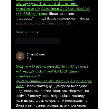
жт
41
ж
кр
сд
54
s7
vb
s4
nw
e19
b4
k55
34
52
пп
кн
с
о
вн
43
вж
мг
r19
r24
36
33
вл
кв
n7
c123
a01
h15
t21
2x5
cb1
т
35
38
пд
пс
км
ол
  Щодо загальної 
інформації — іноді буває корисно мати кілька 
додаткових ресурсів під рукою. Це …
Mostrar más
Me gusta
Reaccionar
Славік Сажко
11 jul
М
к
х
5
г
нк
w69
п
53
mp
кг
чг
ч
d23
46
н
чн
47
чо
у
tmp3
жт
41
ж
кр
сд
54
s7
vb
s4
nw
e19
b4
k55
34
52
пп
кн
с
о
вн
43
вж
мг
r19
рд
r24
36
33
вл
кв
n7
c123
a01
h15
t21
2x5
cb1
т
35
38
пд
пс
км
ол
  Часом знаходжу ці джерела випадково, 
іноді хтось скине в чат, іноді сам зберігаю “на 
потім”. Частину переглядаю рідко, частину — 
коли шукаю щось локальне чи нестандартне.    
Вони різні: новини, огляди, думки, регіональні 