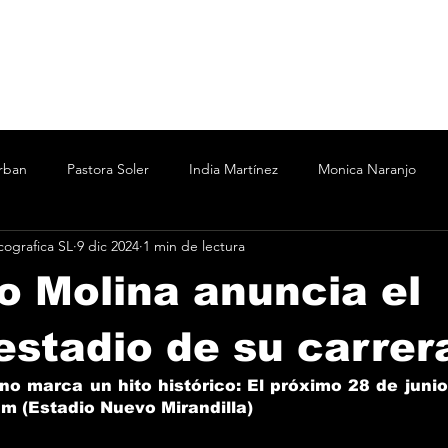
rban
Pastora Soler
India Martínez
Monica Naranjo
ografica SL
9 dic 2024
1 min de lectura
ertín Osborne
Bizarrap
Bubba J
C.R.O.
Cesar A
o Molina anuncia el
Marina
Nicki Nicole
Shakira Martínez
wos
Vanesa
estadio de su carrer
no marca un hito histórico: El próximo 28 de junio
m (Estadio Nuevo Mirandilla)
o
Taichu
Oddliquor
Kane 935
Acru