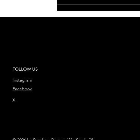
“Imparable”, el nuevo
single de Antoñito
Molina que marca el
inicio de una nueva
etapa musical
FOLLOW US
Instagram
Facebook
X