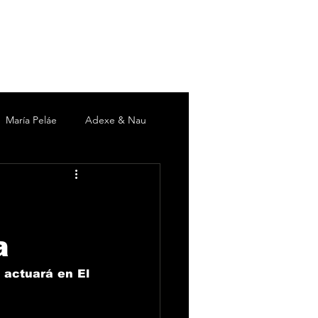
María Peláe
Adexe & Nau
c
David DeMaría
Duki
 Martín
Pieles Sebastian
a
 actuará en El 