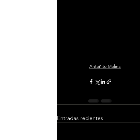
ranking
 TOP 200 de
reproducciones
, me
Entradas ya a la ven
web del Cádiz Musi
(
www.vivaticket.es
) 
Antoñito Molina
Entradas recientes