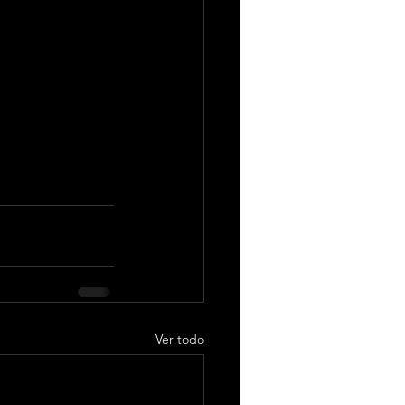
0 millones de 
molina.com
) o la 
a de Vivaticket 
Ver todo