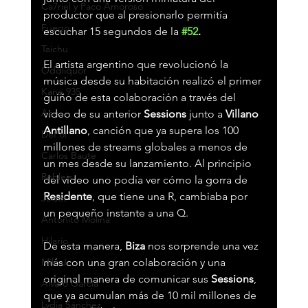
Ca7riel y Paco Amoroso
productor que al presionarlo permitía 
Fuego
escuchar 15 segundos de la 
#52
.
Taichu
El artista argentino que revolucionó la 
Oddliquor
música desde su habitación realizó el primer 
Kane 935
guiño de esta colaboración a través del 
Acru
video de su anterior 
Sessions 
junto a 
Villano 
Antillano
, canción que ya supera los 100 
DePol
millones de streams globales a menos de 
Carlos Baute
un mes desde su lanzamiento. Al principio 
Robleis
del video uno podía ver cómo la gorra de 
Residente
, que tiene una R, cambiaba por 
Jedet
un pequeño instante a una Q.
Antoñito Molina
Hilario
De esta manera, 
Biza 
nos sorprende una vez 
Milo J
más con una gran colaboración y una 
original manera de comunicar sus 
Sessions
, 
Álvaro García
que ya acumulan más de 10 mil millones de 
Lydia Sánchez