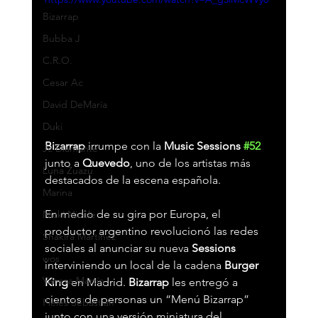
Bizarrap
Bubba J
C.R.O.
Cesar Ac
David DeMaría
Duki
Bizarrap 
irrumpe con la 
Music Sessions 
#52
Jc Diamante
junto a 
Quevedo
, uno de los artistas más 
Luna Zuazu
destacados de la escena española.
Marina
En medio de su gira por Europa, el 
Nicki Nicole
productor argentino revolucionó las redes 
Shakira Martínez
sociales al anunciar su nueva 
Sessions 
wos
interviniendo un local de la cadena 
Burger 
Vanesa Martín
King
 en Madrid. 
Bizarrap 
les entregó a 
cientos de personas un “Menú Bizarrap” 
Pieles Sebastian
junto con una versión miniatura del 