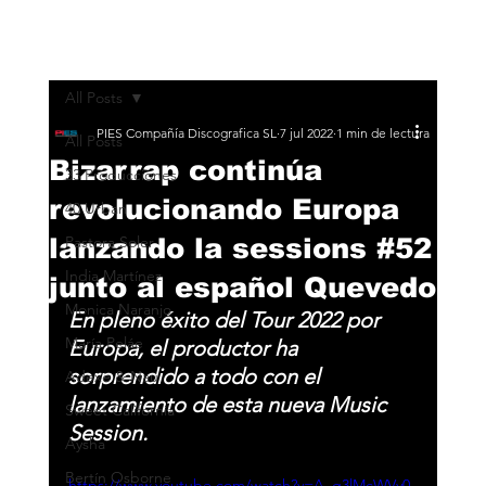
All Posts
PIES Compañía Discografica SL
7 jul 2022
1 min de lectura
All Posts
Bizarrap continúa
33 Producciones
revolucionando Europa
40 Urban
lanzando la sessions #52
Pastora Soler
India Martínez
junto al español Quevedo
Monica Naranjo
En pleno éxito del Tour 2022 por 
María Peláe
Europa, el productor ha 
sorprendido a todo con el 
Adexe & Nau
lanzamiento de esta nueva Music 
Sweet California
Session.
Aysha
Bertín Osborne
https://www.youtube.com/watch?v=A_g3lMcWVy0