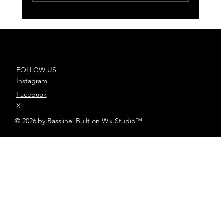
Bizarrap y Duki siguen haciendo
historia en la Music Session 50
FOLLOW US
Instagram
Facebook
X
© 2026 by Bassline. Built on
Wix Studio
™