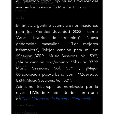
el  galardón como Top Music Producer del 
Ca7riel y Paco Amoroso
Año en los premios Tu Música  Urbano.
Fuego
Taichu
El  artista argentino acumula 6 nominaciones 
Oddliquor
para los Premios Juventud 2023  como 
Kane 935
'Artista favorito de streaming', 'Nueva 
Acru
generación masculina',  'Los mejores 
DePol
beatmakers', 'Mejor canción para mi ex: 
“Shakira: BZRP  Music Sessions, Vol. 53”', 
Carlos Baute
¡Mejor canción pop/urbano: “Shakira: BZRP  
Robleis
Music Sessions, Vol. 53”' y ¡Mejor 
Jedet
colaboración pop/urbano con  “Quevedo: 
BZRP Music Sessions, Vol. 52"'.
Antoñito Molina
Asimismo, Bizarrap, fue nombrado por la 
Hilario
revista 
TIME 
de Estados Unidos como uno 
Milo J
de 
“
Los Líderes de la Próxima Generación
”
.
Álvaro García
Lydia Sánchez