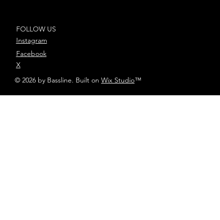
de “El Legado”
FOLLOW US
Instagram
Facebook
X
© 2026 by Bassline. Built on
Wix Studio
™