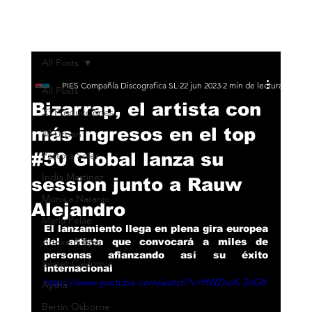
All Posts
PIES Compañía Discografica SL
22 jun 2023
2 min de lectura
All Posts
Bizarrap, el artista con
33 Producciones
más ingresos en el top
40 Urban
#50 Global lanza su
Pastora Soler
India Martínez
session junto a Rauw
Monica Naranjo
Alejandro
María Peláe
El lanzamiento llega en plena gira europea 
Adexe & Nau
del artista que convocará a miles de 
personas afianzando así su éxito 
Sweet California
internacional
https://www.youtube.com/watch?v=HWZhoK-2cG8
Aysha
Bertín Osborne