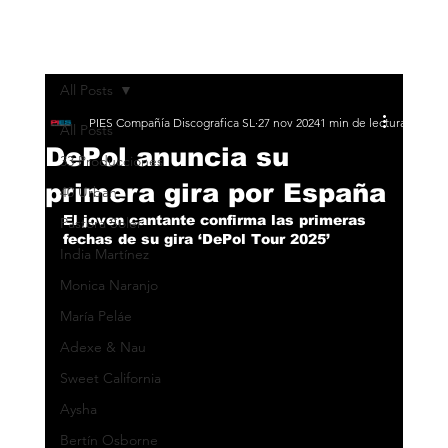
All Posts
PIES Compañía Discografica SL
27 nov 2024
1 min de lectura
All Posts
DePol anuncia su
33 Producciones
primera gira por España
40 Urban
El joven cantante confirma las primeras 
Pastora Soler
fechas de su gira ‘DePol Tour 2025’
India Martínez
Monica Naranjo
María Peláe
Adexe & Nau
Sweet California
Aysha
Bertín Osborne