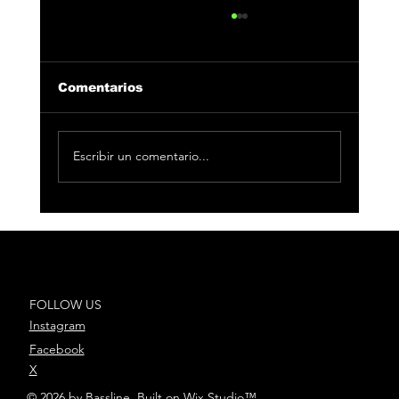
Comentarios
Escribir un comentario...
DePol presenta su nuevo single
“En unos años”
FOLLOW US
Instagram
Facebook
X
© 2026 by Bassline. Built on
Wix Studio
™