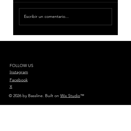
Escribir un comentario...
DePol presenta su nuevo single
“En unos años”
FOLLOW US
Instagram
Facebook
X
© 2026 by Bassline. Built on
Wix Studio
™