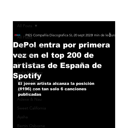
All Posts
PIES Compañía Discografica SL
20 sept 2023
1 min de lectura
All Posts
DePol entra por primera
33 Producciones
vez en el top 200 de
40 Urban
artistas de España de
Pastora Soler
India Martínez
Spotify
Monica Naranjo
El joven artista alcanza la posición 
(#196) con tan solo 6 canciones 
María Peláe
publicadas
Adexe & Nau
Sweet California
Aysha
Bertín Osborne