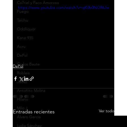
Ca7riel y Paco Amoroso
https://www.youtube.com/watch?v=qK0b0NOR6Jw
Fuego
Taichu
Oddliquor
Kane 935
Acru
DePol
Carlos Baute
DePol
Robleis
Jedet
Antoñito Molina
Hilario
Milo J
Ver todo
Entradas recientes
Álvaro García
Lydia Sánchez