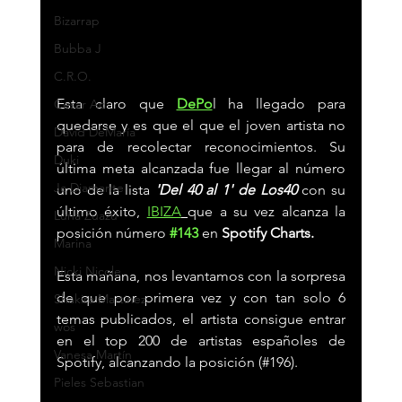
Bizarrap
Bubba J
C.R.O.
Esta claro que 
DePo
l ha llegado para 
Cesar Ac
quedarse y es que el que el joven artista no 
David DeMaría
para de recolectar reconocimientos. Su 
Duki
última meta alcanzada fue llegar al número 
Jc Diamante
uno de la lista 
'Del 40 al 1' de Los40
 con su 
último éxito,
IBIZA
que a su vez alcanza la 
Luna Zuazu
posición número
#143
 en 
Spotify Charts.  
Marina
Nicki Nicole
Esta mañana, nos levantamos con la sorpresa 
de que por primera vez y con tan solo 6 
Shakira Martínez
temas publicados, el artista consigue entrar 
wos
en el top 200 de artistas españoles de 
Vanesa Martín
Spotify, alcanzando la posición (#196).  
Pieles Sebastian