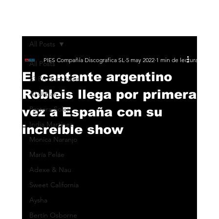
All Posts
PIES Compañía Discografica SL
5 may 2022
1 min de lectura
All Posts
El cantante argentino
33 Producciones
Robleis llega por primera
40 Urban
vez a España con su
Pastora Soler
India Martínez
increíble show
Monica Naranjo
María Peláe
Adexe & Nau
Sweet California
Aysha
Bertín Osborne