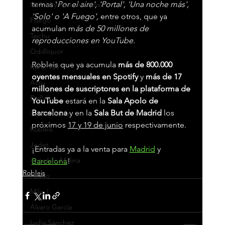
temas '
Por el aire', 'Portal', 'Una noche más', 
Ca7riel y Paco Amoroso
'Solo' o 'A Fuego',
 entre otros, que ya 
Fuego
acumulan m
ás de 50 millones de 
Taichu
reproducciones en YouTube.
Oddliquor
Robleis que ya acumula 
más de 800.000 
Kane 935
oyentes mensuales en Spotify 
y 
más de 17 
Acru
millones de suscriptores en la plataforma de 
DePol
YouTube 
estará en la 
Sala Apolo de 
Barcelona 
y en la 
Sala But de Madrid 
los 
Carlos Baute
próximos 
17 y 19 de junio
 respectivamente.
Robleis
Jedet
¡Entradas ya a la venta para 
Madrid
 y 
Antoñito Molina
Barcelona
!
Robleis
Hilario
Milo J
Álvaro García
Lydia Sánchez