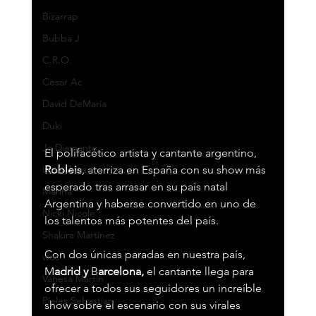
Bizarrap
Bubba J
C.R.O.
Cesar Ac
David DeMaría
Duki
Jc Diamante
El polifacético artista y cantante argentino, 
Luna Zuazu
Robleis
, aterriza en España con su show más 
esperado tras arrasar en su país natal 
Marina
Argentina y haberse convertido en uno de 
Nicki Nicole
los talentos más potentes del país.
Shakira Martínez
Con dos únicas paradas en nuestra país, 
wos
M
adrid y
 B
arcelona,
 el cantante llega para 
Vanesa Martín
ofrecer a todos sus seguidores un increíble 
Pieles Sebastian
show sobre el escenario con sus virales 