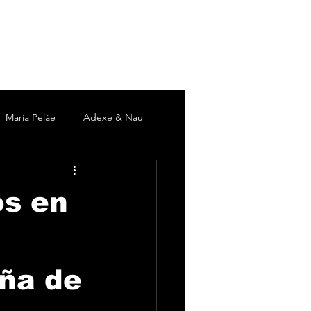
María Peláe
Adexe & Nau
c
David DeMaría
Duki
os en
 Martín
Pieles Sebastian
ña de