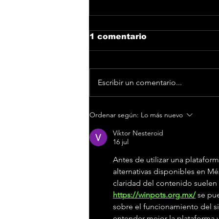
1 comentario
Escribir un comentario...
Jedet y J Kbello
Ordenar según:
Lo más nuevo
presentan su nuevo
single ‘Llámame’
Viktor Nesteroid
16 jul
Antes de utilizar una plataform
alternativas disponibles en Méx
claridad del contenido suelen
https://winpots.org.mx/
 se pu
sobre el funcionamiento del si
entender mejor la plataforma 