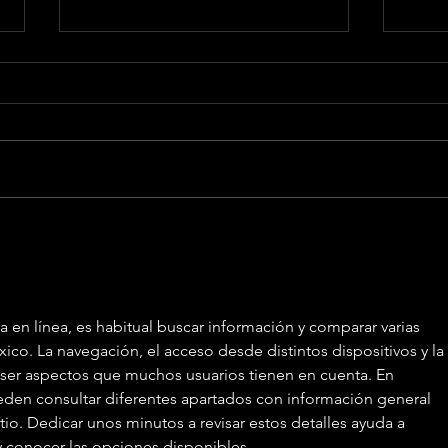
Jedet presenta ‘Sex
Jed
Tapes’ junto a Villano
a l
Antillano
sin
a en línea, es habitual buscar información y comparar varias 
ico. La navegación, el acceso desde distintos dispositivos y la 
 ser aspectos que muchos usuarios tienen en cuenta. En 
eden consultar diferentes apartados con información general 
tio. Dedicar unos minutos a revisar estos detalles ayuda a 
y conocer las opciones disponibles.