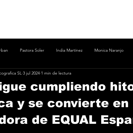
rban
Pastora Soler
India Martínez
Monica Naranjo
ografica SL
3 jul 2024
1 min de lectura
ertín Osborne
Bizarrap
Bubba J
C.R.O.
Cesar A
igue cumpliendo hit
Marina
Nicki Nicole
Shakira Martínez
wos
Vanesa
ca y se convierte en
dora de EQUAL Espa
o
Taichu
Oddliquor
Kane 935
Acru