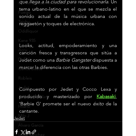
que llega a la ciudad para revolucionarla
. Un 
Ca7riel y Paco Amoroso
tema urbano-latino en el que se mezcla el 
Fuego
sonido actual de la música urbana con 
Taichu
reggaetón y toques de electrónica.
Oddliquor
Kane 935
Looks, actitud, empoderamiento y una 
Acru
canción fresca y transgresora que sitúa a 
DePol
Jedet como una
 Barbie Gangster
 dispuesta a 
marcar la diferencia con las otras Barbies.
Carlos Baute
Robleis
Jedet
Compuesto por Jedet y Cocco Lexa y 
producido y masterizado por 
Kabasaki
, 
Antoñito Molina
'Barbie G' promete ser el nuevo 
éxito
 de la 
Hilario
cantante. 
Milo J
Jedet
Álvaro García
Lydia Sánchez