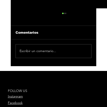
Comentarios
Escribir un comentario...
Jedet sigue cumpliendo hitos en
la música y se convierte en
embajadora de EQUAL España de
Spotify
FOLLOW US
Instagram
Facebook