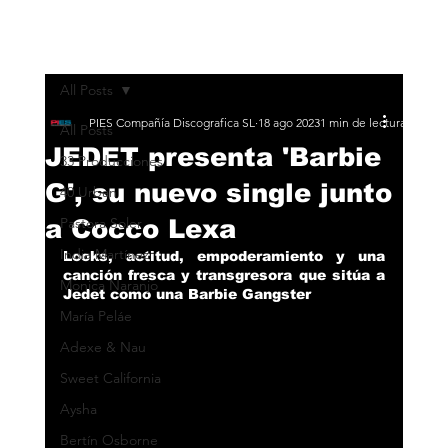
All Posts
PIES Compañía Discografica SL
18 ago 2023
1 min de lectura
All Posts
JEDET presenta 'Barbie
33 Producciones
G', su nuevo single junto
40 Urban
a Cocco Lexa
Pastora Soler
India Martínez
Looks, actitud, empoderamiento y una 
canción fresca y transgresora que sitúa a 
Monica Naranjo
Jedet como una Barbie Gangster
María Peláe
Adexe & Nau
Sweet California
Aysha
Bertín Osborne