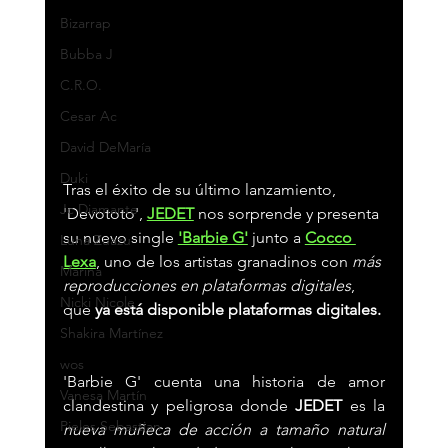
Bizarrap
Bubba J
C.R.O.
Cesar Ac
David DeMaría
Duki
Tras el éxito de su último lanzamiento, 
Jc Diamante
'Devototo', 
JEDET
 nos sorprende y presenta 
su nuevo single 
'Barbie G'
 junto a 
Cocco 
Luna Zuazu
Lexa
, uno de los artistas granadinos con 
más 
Marina
reproducciones en plataformas digitales
, 
Nicki Nicole
que 
ya está disponible plataformas digitales. 
Shakira Martínez
wos
'Barbie G' cuenta una historia de amor 
Vanesa Martín
clandestina y peligrosa donde 
JEDET
 es la 
Pieles Sebastian
nueva muñeca de acción a tamaño natural 