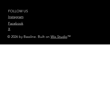
FOLLOW US
Instagram
Facebook
X
© 2026 by Bassline. Built on
Wix Studio
™