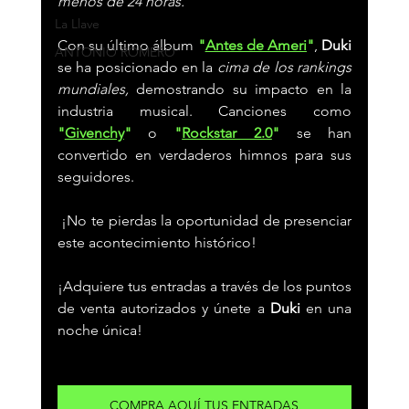
menos de 24 horas.
La Llave
Con su último álbum 
"
Antes de Ameri
"
, 
Duki
ANTONIO ROMERO
se ha posicionado en la 
cima de los rankings 
mundiales,
 demostrando su impacto en la 
industria musical. Canciones como
"
Givenchy
"
 o 
"
Rockstar 2.0
"
 se han 
convertido en verdaderos himnos para sus 
seguidores.
 ¡No te pierdas la oportunidad de presenciar 
este acontecimiento histórico!
¡Adquiere tus entradas a través de los puntos 
de venta autorizados y únete a
 Duki
 en una 
noche única!
COMPRA AQUÍ TUS ENTRADAS