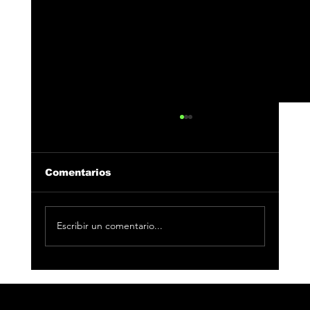
Comentarios
Escribir un comentario...
Duki agota el Bernabéu y hace
historia