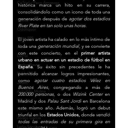
Ca7riel y Paco Amoroso
histórica marca un hito en su carrera, 
Fuego
consolidándolo como un icono de toda una 
generación después de 
agotar dos estadios 
Taichu
River Plate en tan solo unas horas. 
Oddliquor
Kane 935
El joven artista ha calado en lo más íntimo de 
toda una 
generación mundial
, y se convierte 
Acru
con este concierto, en el 
primer artista 
DePol
urbano en actuar en un estadio de fútbol en 
Carlos Baute
España
. Su éxito sin precedentes le ha 
Robleis
permitido alcanzar logros impresionantes, 
como 
agotar cuatro estadios Vélez en 
Jedet
Buenos Aires
, congregando a más de 
Antoñito Molina
200.000 personas
, o dos 
Wizink Center
 en 
Hilario
Madrid y dos 
Palau Sant Jordi
 en Barcelona 
este mismo año. Además, logró un debut 
Milo J
triunfal en los
 Estados Unidos,
 donde 
vendió 
Álvaro García
todas las entradas de su primera gira en 
Lydia Sánchez