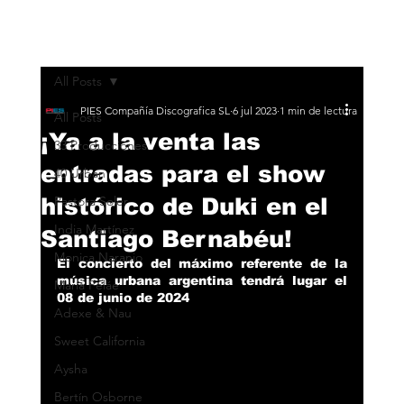
All Posts
PIES Compañía Discografica SL
6 jul 2023
1 min de lectura
All Posts
¡Ya a la venta las
33 Producciones
entradas para el show
40 Urban
histórico de Duki en el
Pastora Soler
India Martínez
Santiago Bernabéu!
Monica Naranjo
El concierto del máximo referente de la 
música urbana argentina tendrá lugar el 
María Peláe
08 de junio de 2024
Adexe & Nau
Sweet California
Aysha
Bertín Osborne