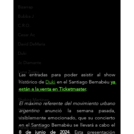
Bizarrap
Bubba J
C.R.O.
Cesar Ac
David DeMaría
Duki
Jc Diamante
Luna Zuazu
Las entradas para poder asistir al show 
Marina
histórico de 
Duki
en el Santiago Bernabéu 
ya 
están a la venta en Ticketmaster
.
Nicki Nicole
Shakira Martínez
El máximo referente del movimiento urbano 
wos
argentino 
anunció la semana pasada, 
visiblemente emocionado, que su concierto 
Vanesa Martín
en el Santiago Bernabéu se llevará a cabo el
Pieles Sebastian
8 de junio de 2024
. Esta presentación 