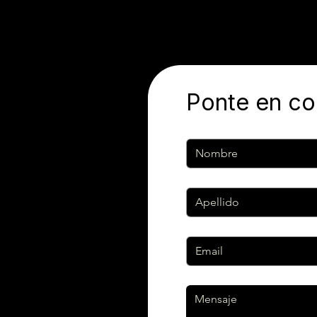
Ponte en co
Nombre
Apellido
Email
*
Mensaje
*