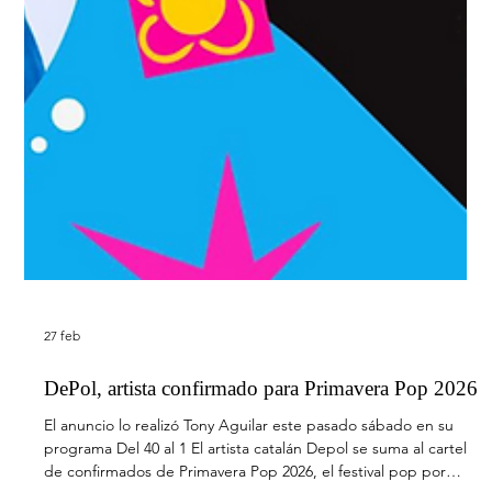
27 feb
Pastora Soler lanza “Mi salvavidas”,un himno a las
personas que siempre están
Pastora Soler arranca 2026 reafirmando su lugar como una de
las grandes voces de la música española Pastora Soler arranca
2026 reafirmando su lugar como una de las grandes voces de la
música española. En el año en que celebra 30 años de carrera,
presenta “Mi Salvavidas” , su primer single del año: una canción
emotiva dedicada a esas personas que han sido nuestro apoyo
y nuestra fuerza en los momentos importantes. Fiel a su estilo,
el tema une el pop flamenco con una producci