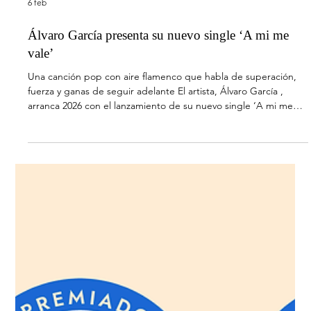
27 feb
Antoñito Molina y María Peláe, deslumbran en el
festival Viña del Mar 2026
Anoche tuvieron lugar las primeras actuaciones de la semifinal y
Antoñito Molina y María Peláe alcanzaron el primer y segundo
puesto respectivamente en sus categorías Anoche arrancó en
Chile la nueva edición del Festival Internacional Viña del Mar
por todo lo alto, poniendo a España en las primeras posiciones.
Antoñito Molina y María Peláe actuaron por primera vez en el
festival deslumbrando en la semifinal con sus increíbles
actuaciones que les llevaron a alcanzar el 1º y
Load video