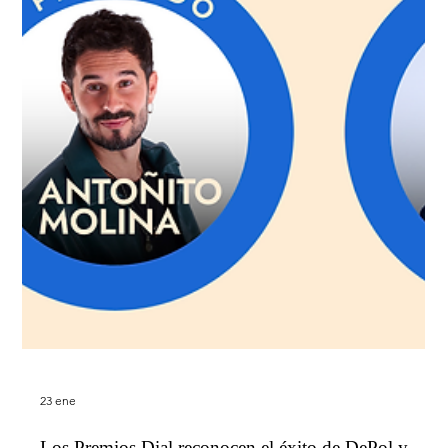
27 feb
La LLave presenta su nuevo single “Mi acierto” una
declaración de amor y de intenciones
Una declaración de amor sincera que habla de la calma y la
certeza que se sienten al encontrar a esa persona especial que
encaja sin dudas La Llave regresa con fuerza con “Mi Acierto” ,
su nuevo single, una canción que define a la perfección la
esencia del grupo y consolida su lugar dentro del pop sureño /
pop flamenco actual. Compuesto y producido por Ismael Moya
, el tema cuenta con una producción potente y cuidada, fiel al
estilo del trío, donde vuelven a brillar la calid