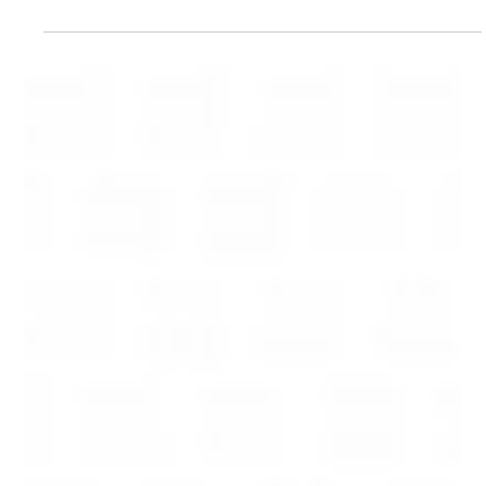
César AC reúne a Toro y Fuego en “Bandolerita”, el
nuevo capítulo de “El Legado”
El artista continúa dando forma a “El Legado” con una canción
que une distintas generaciones del género latino desde una
mirada actual César AC presenta “Bandolerita”, una
colaboración junto al artista nacional Toro y la figura
internacional Fuego que supone un nuevo capítulo de “El
Legado”, el proyecto con el que César está conectando
distintas generaciones del género latino de baile desde una
mirada actual. “Bandolerita” es una canción concebida para
acompañar el verano: un