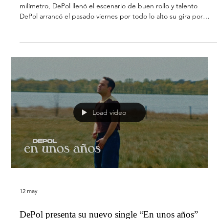
21 may
DePol arrasa en Barcelona con su gira ‘No lo sé ni
yo’ tour