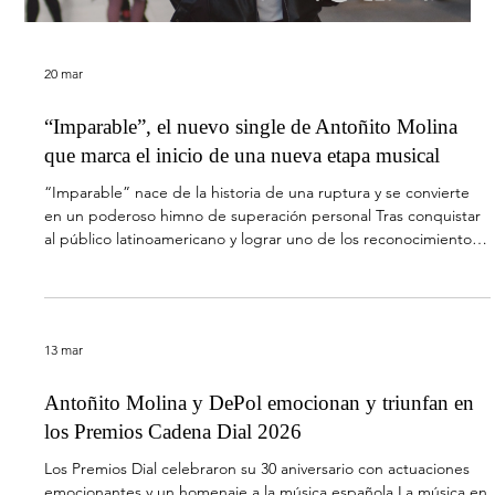
12 may
La Llave lanza su nuevo single ‘Más que todo’
La Llave sigue construyendo su universo dentro del flamenco
pop con “Más que todo”, su nuevo single, ya disponible en
todas las plataformas digitales, una canción que destaca por su
carga emocional, calidez y sensibilidad. Con una atmósfera
primaveral, luminosa y envolvente, “Más que todo” es de esas
canciones que conectan desde la primera escucha. Su sonido
cercano y orgánico acompaña una letra que pone en el centro
a esa persona que lo significa todo: un refugio, un hogar,
Load video