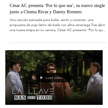
DePol presenta su nuevo single “En unos años”
Un single que reafirma su identidad artística con una propuesta
honesta, cercana y sin artificios Tras la publicación de su álbum
“No Lo Sé Ni Yo”, el artista continúa dando pasos firmes dentro
del pop nacional, consolidando una trayectoria en constante
ascenso. Con más de 1,2 millones de oyentes mensuales en
Spotify y más de 200 millones de streams en plataformas, Depol
se posiciona como una de las voces emergentes con mayor
proyección dentro de la escena actual. “En Unos Añ
Load video
12 may