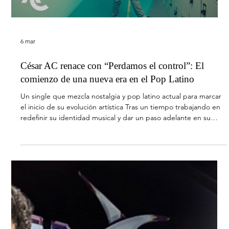
6 mar
Cádiz Music Stadium acoge la noche más explosiva
del año con la Flamenca XXL
Flamenquito y música urbana se unen en Cádiz con el gran
evento LA FLAMENCA XXL LA FLAMENCA XXL Flamenquito &
Urban Hits llega con su formato más ambicioso a Cádiz Music
Stadium, el mayor evento en la historia de la marca que está
agotando por toda España. La ciudad de Cadiz acogerá una
experiencia única que fusiona flamenquito y música urbana en
un espectáculo sin precedentes, con una producción de gran