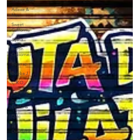
Adexe &
Nau
Sweet
California
Aysha
Bertín
Osborne
Bizarrap
Bubba J
C.R.O.
Cesar Ac
David
DeMaría
Duki
Jc
Diamante