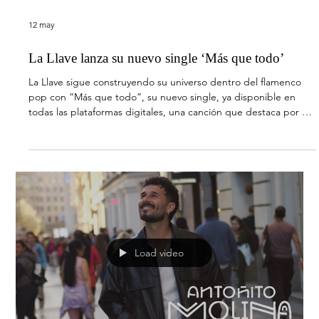
César AC presenta ‘Por lo que sea’, su nuevo single
junto a Chema Rivas y Danny Romero
Una canción pensada para bailar, sentir y conectar: una
propuesta de pop latino de baile con alma veraniega Tras abrir
una nueva etapa en su carrera, César AC presenta “Por lo que
sea”, un tema junto a Danny Romero y Chema Rivas, producido
por Sr. Kokis y compuesto por César Hernández (César AC),
Daniel Ramirez Romero (Danny Romero), Jose María Rivas Bejar
(Chema rivas), Acoidan Javier Afonso Reyes (Sr. Kokis), Oscar
Fernando Armijos (Armyh) y Daniel Toro (Toro) que supone el
Load video