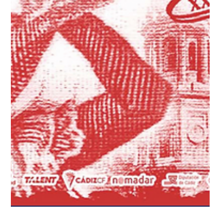
emocionantes y un homenaje a la música española La música en
español vivió una de sus noches más especiales este 12 de
marzo en el Recinto Ferial de Santa Cruz de Tenerife, escenario
de la trigésima edición de los Premios Cadena Dial 2026. En una
gala histórica que celebró tres décadas de apoyo a la música en
nuestro idioma, Antoñito Molina y Depol se consolidaron como
dos de los grandes protagonistas de la noche.