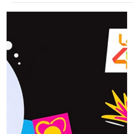
27 feb
Antoñito Molina y María Peláe hacen historia en
Viña del Mar y colocan a España en la cima de la
Música a Nivel Mundial
Por primera vez en la historia, España consigue dos galardones
en una misma edición del festival más importante del
continente Antoñito Molina y María Peláe han escrito esta
madrugada una página histórica para la música española.
Desde el escenario más imponente de Latinoamérica, la Quinta
Vergara, ambos artistas conquistaron al público y al jurado del
Festival Internacional de la Canción de Viña del Mar 2026,
llevando el nombre de España a lo más alto del certamen más
impo
Load video