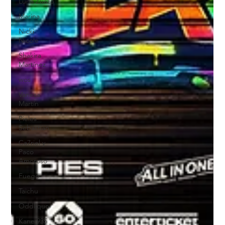
Luna Zuazu
Marina
Nicki
Nicole
Shakira
Martínez
wos
Vanesa
Martín
Pieles
Sebastian
Ca7riel y
Paco
Amoroso
Fuego
Taichu
Oddliquor
Kane 935