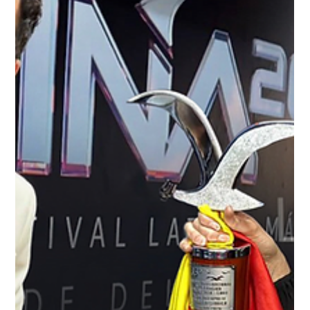
formato y una propuesta que va mucho más allá del concierto
tradiciona
Load video
6 mar
César AC renace con “Perdamos el control”: El
comienzo de una nueva era en el Pop Latino
Un single que mezcla nostalgia y pop latino actual para marcar
el inicio de su evolución artística Tras un tiempo trabajando en
redefinir su identidad musical y dar un paso adelante en su
sonido, César AC presenta “Perdamos el Control” , el primer
lanzamiento de una nueva etapa que busca modernizar su