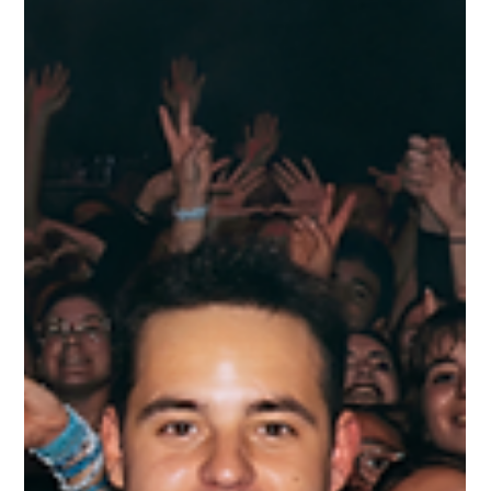
Producciones y Pies Compañía discográfica
Tenemos el placer de comunicar que la compositora y cantante
Lydia Sánchez se convierte en una firme apuesta de 33
Producciones y Pies compañía discográfica, entrando a formar
parte de la familia de artistas de la oficina. Su sensibilidad,
verdad y talento nos ha conquistado de lleno desde el primer
momento, y tras haber emocionado a toda España en su paso
por Got Talent, la cantante empieza una nueva etapa llena de
música, crecimiento y un proyecto increíble que poco a poco