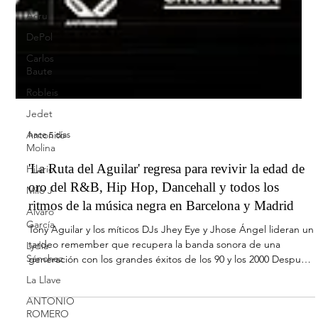
Acru
DePol
Carlos
Baute
Robleis
Jedet
Antoñito
Molina
Hilario
Milo J
Álvaro
García
Lydia
hace 5 días
Sánchez
'La Ruta del Aguilar' regresa para revivir la edad de
La Llave
oro del R&B, Hip Hop, Dancehall y todos los
ANTONIO
ROMERO
ritmos de la música negra en Barcelona y Madrid