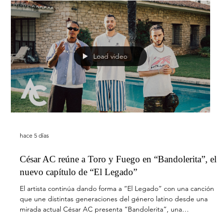
Tony Aguilar y los míticos DJs Jhey Eye y Jhose Ángel lideran un
tardeo remember que recupera la banda sonora de una
generación con los grandes éxitos de los 90 y los 2000 Después
de marcar durante más de una década las noches de los
sábados en LOS40, La Ruta del Aguilar vuelve a los escenarios
con dos citas imprescindibles para los amantes del R&B, el Hip
Hop, el Dancehall y todos los sonidos que dominaron las listas
de éxitos durante los años 90 y 2000. El evento llegará a
Load video
hace 5 días