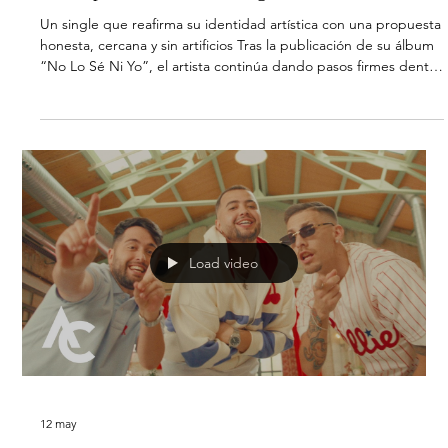
Bajo un tono color azul y con un show medido y cuidado al
milímetro, DePol llenó el escenario de buen rollo y talento
DePol arrancó el pasado viernes por todo lo alto su gira por
España 'No lo sé ni yo Tour', con la que está recorriendo las
salas más míticas acompañado de su banda. La primera parada
ha sido Barcelona, ciudad natal del artista, donde deslumbró
ante una repleta sala Apolo 2. Bajo un tono color azul y con un
show medido y cuidado al milímetro, DePol llenó el esc
Load video
12 may