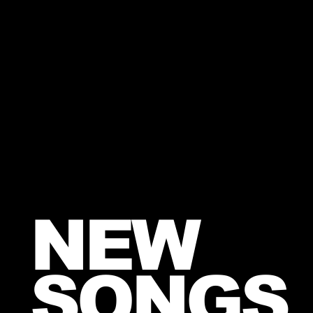
NEW
SONGS​