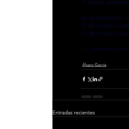
📍
 Fechas confirmad
05 de septiembre – Se
01 de octubre – Madr
17 de octubre – Barc
Las 
entradas ya está
Álvaro García
Entradas recientes