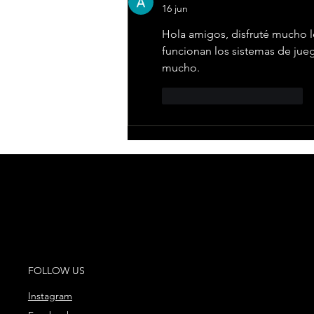
16 jun
Hola amigos, disfruté mucho l
funcionan los sistemas de jue
mucho.
Me gusta
Reaccionar
FOLLOW US
Instagram