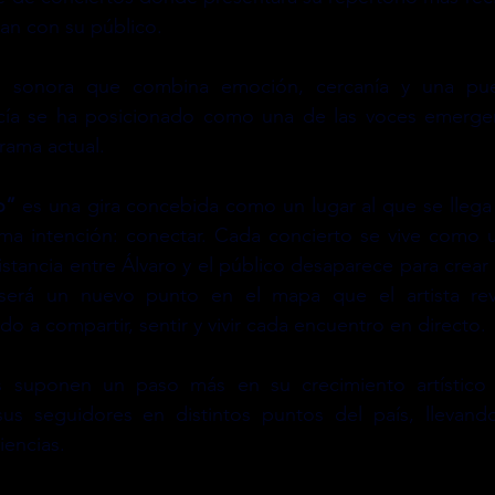
an con su público.
 sonora que combina emoción, cercanía y una pue
rcía se ha posicionado como una de las voces emerge
rama actual.
o”
 es una gira concebida como un lugar al que se llega 
ma intención: conectar. Cada concierto se vive como
istancia entre Álvaro y el público desaparece para crear 
será un nuevo punto en el mapa que el artista reve
o a compartir, sentir y vivir cada encuentro en directo.
s suponen un paso más en su crecimiento artístico y
us seguidores en distintos puntos del país, llevand
iencias.