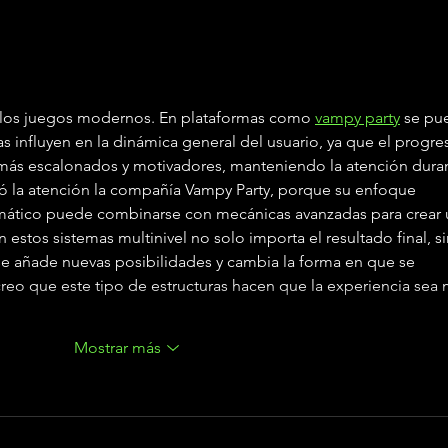
Álvaro García, el
Álv
cantante gaditano
“Co
confirma que será
emo
sintonía de la 72º
pop
Edición de la Vuelta
e los juegos modernos. En plataformas como 
vampy party
 se pu
Ciclista Andalucía –
Ruta del Sol
s influyen en la dinámica general del usuario, ya que el progre
más escalonados y motivadores, manteniendo la atención dura
 la atención la compañía Vampy Party, porque su enfoque 
ático puede combinarse con mecánicas avanzadas para crear 
estos sistemas multinivel no solo importa el resultado final, si
e añade nuevas posibilidades y cambia la forma en que se 
creo que este tipo de estructuras hacen que la experiencia sea 
Mostrar más