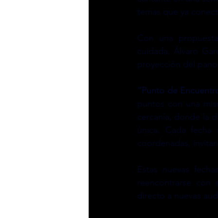
temas que ya conect
Con una propuesta
cuidada, Álvaro Ga
proyección del pano
“Punto de Encuentr
puntos con una mis
cercanía, donde la d
única. Cada fecha 
coordenadas, invitand
Estas nuevas fecha
reencontrarse con s
directo a nuevas aud