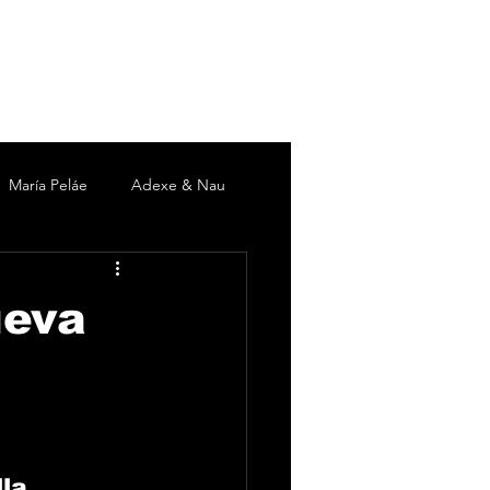
María Peláe
Adexe & Nau
c
David DeMaría
Duki
ueva
 Martín
Pieles Sebastian
la, 