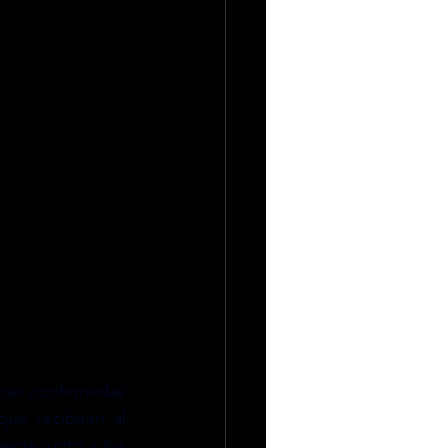
has confirmadas 
ue recibirán al 
nte junto a los 