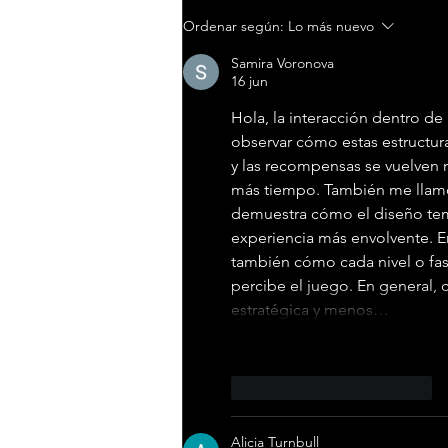
Álvaro García presenta
Ordenar según:
Lo más nuevo
su nuevo single ‘A mi
me vale’
Samira Voronova
16 jun
Hola, la interacción dentro d
observar cómo estas estructura
y las recompensas se vuelven 
más tiempo. También me llamó
demuestra cómo el diseño tem
experiencia más envolvente. En 
también cómo cada nivel o fas
percibe el juego. En general, 
estratégica y menos…
Me gusta
Reaccionar
Alicia Turnbull