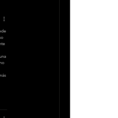
aro Garcia presenta
ordenadas”, una
cionante fusión de
 y flamenco
ede 
so 
nte 
una 
no 
más 