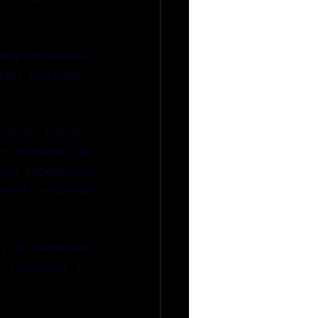
sta en escena 
ntes con mayor 
desde distintos 
 un momento de 
una experiencia 
lará mediante 
 le permitirán 
o su música en 