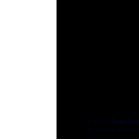
El artista 
Álvaro Garc
en España para est
cantante en una seri