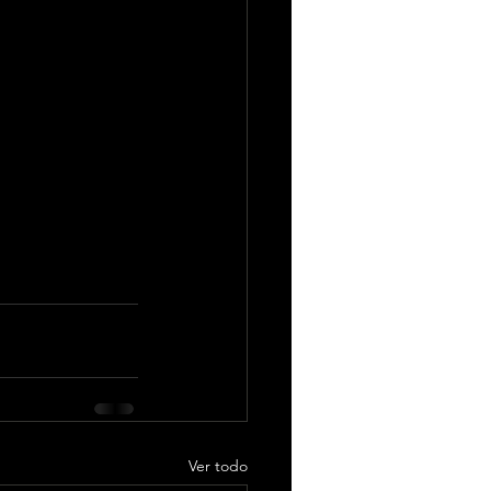
cal nacional e 
Sant Jordi de 
Ver todo