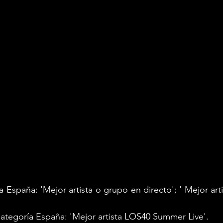
 
cena de nominados
 de 
LOS40 Music Awards 2024 
en B
 secreto mejor guardado:
 la lista de candidatos a l
ro país.
management 
ha vuelto a arrasar en la gala, esta vez sum
esta edición de LOS40 Music Awards, con 3 artistas
a España: 'Mejor artista o grupo en directo'; ' Mejor art
ategoría España: 'Mejor artista LOS40 Summer Live'.