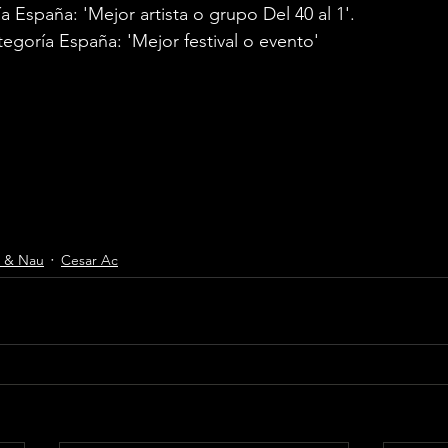
a España: 'Mejor artista o grupo Del 40 al 1'.
egoría España: 'Mejor festival o evento'
eúnen los artistas más destacados del panorama musi
endrá lugar 
el próximo 8 de noviembre en el Palau 
cuenta con todas las 
entradas agotadas
.
s- 
promocion@33producciones.es
 / 667 598 512
 & Nau
Cesar Ac