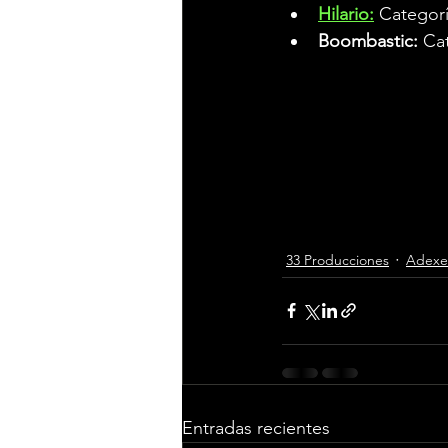
Hilario:
 Categorí
Boombastic: 
Cat
Una gala donde se r
internacional que t
Barcelona
, y que ya 
Contacto para medio
33 Producciones
Adexe
Entradas recientes