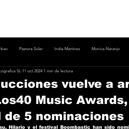
rban
Pastora Soler
India Martínez
Monica Naranjo
ografica SL
11 oct 2024
1 min de lectura
ertín Osborne
Bizarrap
Bubba J
C.R.O.
Cesar A
ucciones vuelve a a
Marina
Nicki Nicole
Shakira Martínez
wos
Vanesa
Los40 Music Awards,
l de 5 nominaciones
o
Taichu
Oddliquor
Kane 935
Acru
u, Hilario y el festival Boombastic han sido nom