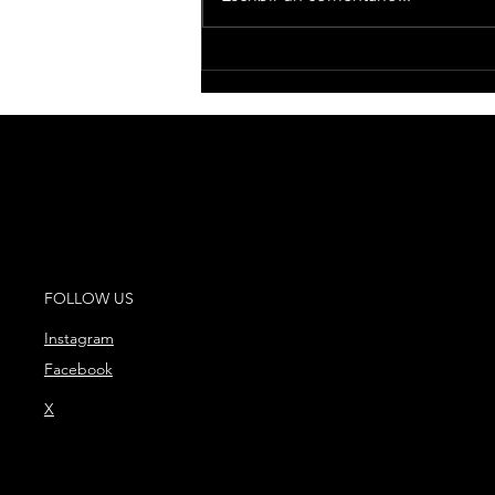
César AC reúne a Toro y
Fuego en “Bandolerita”,
el nuevo capítulo de “El
Legado”
FOLLOW US
Instagram
Facebook
X