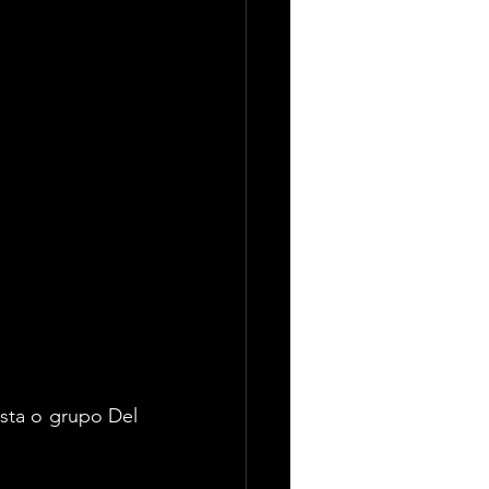
arcelona, donde 
os premios más 
ando un total de 
 y un festival 
ista o grupo Del 