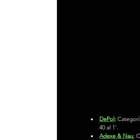
Anoche tuvo lugar la
se ha desvelado el
importantes de nuest
33 producciones y 
5 nominaciones en 
nominados.
DePol
:
 Categorí
40 al 1'.
Adexe & Nau
:﻿﻿
 C