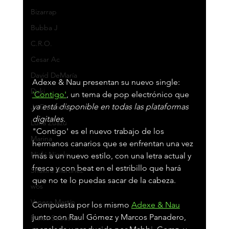
Bizarrap
Bubba J
C.R.O.
Cesar Ac
David DeMaría
Adexe & Nau presentan su nuevo single: 
Duki
'Contigo'
, un tema de pop electrónico que 
ya está disponible en todas las plataformas 
Jc Diamante
digitales.
Luna Zuazu
"Contigo' es el nuevo trabajo de los 
Marina
hermanos canarios que se enfrentan una vez 
Nicki Nicole
más a un nuevo estilo, con una letra actual y 
fresca y con beat en el estribillo que hará 
Shakira Martínez
que no te lo puedas sacar de la cabeza.
wos
Vanesa Martín
Compuesta por los mismo 
Adexe & Nau
junto con Raul Gómez y Marcos Panadero, 
Pieles Sebastian