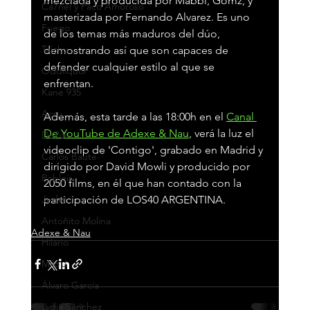
mezclada y producida por Mabbi, Gomz, y 
Ca7riel y Paco Amoroso
masterizada por Fernando Alvarez. Es uno 
Fuego
de los temas más maduros del dúo, 
Taichu
demostrando así que son capaces de 
defender cualquier estilo al que se 
Oddliquor
enfrentan.
Kane 935
Acru
Además, esta tarde a las 18:00h en el 
Canal 
De YouTube de Adexe & Nau
, verá la luz el 
DePol
videoclip de 'Contigo', grabado en Madrid y 
Carlos Baute
dirigido por David Mowli y producido por 
Robleis
2050 films, en él que han contado con la 
Jedet
participación de LOS40 ARGENTINA.
Antoñito Molina
Adexe & Nau
Hilario
Milo J
Álvaro García
Lydia Sánchez