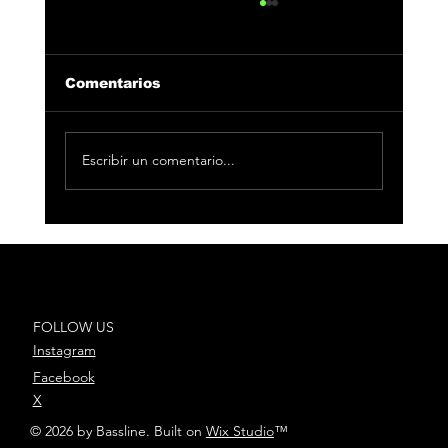
Comentarios
Escribir un comentario...
33 Producciones se alza con 3
nominaciones en Los40 Music
Awards 2025
FOLLOW US
Instagram
Facebook
X
© 2026 by Bassline. Built on
Wix Studio
™