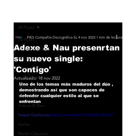
All Posts
PIES Compañía Discografica SL
4 nov 2022
1 min de lectura
All Posts
Adexe & Nau presenrtan
33 Producciones
su nuevo single:
40 Urban
'Contigo'
Pastora Soler
India Martínez
Actualizado:
18 nov 2022
Uno de los temas más maduros del dúo , 
Monica Naranjo
demostrando así que son capaces de 
María Peláe
defender cualquier estilo al que se 
enfrentan
Adexe & Nau
Sweet California
https://www.youtube.com/watch?v=QXsFcnkLhrE
Aysha
Bertín Osborne