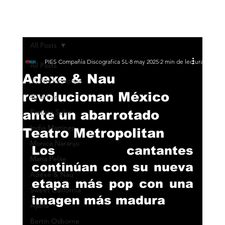
All Posts
PIES Compañía Discografica SL
8 may 2025
2 min de lectura
All Posts
Adexe & Nau
33 Producciones
revolucionan México
40 Urban
ante un abarrotado
Pastora Soler
India Martínez
Teatro Metropolitan
Monica Naranjo
Los cantantes 
María Peláe
continúan con su nueva 
Adexe & Nau
etapa más pop con una 
Sweet California
imagen más madura
Aysha
Bertín Osborne