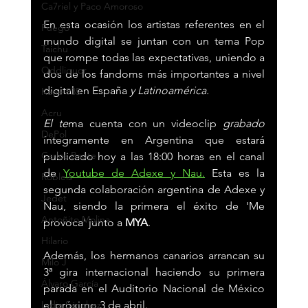
Ca7riel y Paco Amoroso
En esta ocasión los artistas referentes en el 
Fuego
mundo digital se juntan con un tema Pop 
Taichu
que rompe todas las expectativas, uniendo a 
Oddliquor
dos de los fandoms más importantes a nivel 
digital en España
 y Latinoamérica.
Kane 935
Acru
El te
ma cuenta con un videoclip
 grabado 
DePol
íntegramente en Argentina que estará 
Carlos Baute
publicado hoy a las 18:00 horas en el canal 
de 
Youtube de Adexe y Nau.
 Esta es la 
Robleis
segunda colaboración argentina de Adexe y 
Jedet
Nau, siendo la primera el éxito de 'Me 
Antoñito Molina
provoca' junto a 
MYA
.
Hilario
Además, los hermanos canarios arrancan su 
Milo J
3ª gira internacional haciendo su primera 
Álvaro García
parada en el Auditorio Nacional de México 
Lydia Sánchez
el próximo 3 de abril.