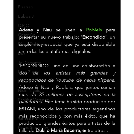
Bizarrap
Bubba J
C.R.O.
Adexe y Nau
 se unen a 
Robleis
 para 
Cesar Ac
presentar su nuevo trabajo: 
'Escondido'
, un 
David DeMaría
single muy especial que ya está disponible 
en todas las plataformas digitales.
Duki
Jc Diamante
'ESCONDIDO' une en una colaboración a 
Luna Zuazu
d
os de los artistas más grandes y 
reconocidos de Youtube de habla hispana, 
Marina
Adexe & Nau y Robleis, que juntos suman 
Nicki Nicole
má
s de 25 millones de suscriptores en la 
Shakira Martínez
plataforma. E
ste tema ha sido producido por 
ESTANI, u
no de los productores argentinos 
wos
más reconocidos y con más éxito, que ha 
Vanesa Martín
producido grandes éxitos para artistas de la 
Pieles Sebastian
talla de 
Duki o María Becerra, e
ntre otros .