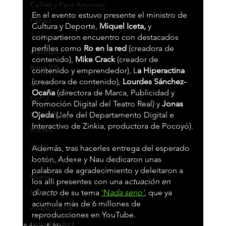
Ca7riel y Paco Amoroso
En el evento estuvo presente el ministro de 
Fuego
Cultura y Deporte, 
Miquel Iceta,
 y 
Taichu
compartieron encuentro con destacados 
perfiles como 
Ro en la red 
(creadora de 
Oddliquor
contenido), 
Mike Crack
 (creador de 
Kane 935
contenido y emprendedor), L
a Hiperactina 
(creadora de contenido), 
Lourdes Sánchez-
Acru
Ocaña 
(directora de Marca, Publicidad y 
DePol
Promoción Digital del Teatro Real) y 
Jonas 
Carlos Baute
Ojeda 
(Jefe del Departamento Digital e 
Interactivo de Zinkia, productora de Pocoyó).
Robleis
Jedet
Además, tras hacerles entrega del esperado 
botón, Adexe y Nau dedicaron unas 
Antoñito Molina
palabras de agradecimiento y deleitaron a 
Hilario
los allí presentes con una a
ctuación en 
Milo J
directo 
de su tema 
'N
ada serio'
, 
que ya 
acumula más de 6 millones de 
Álvaro García
reproducciones en YouTube.
Lydia Sánchez