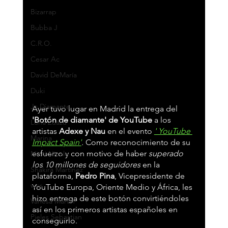
Bizarrap
Bubba J
C.R.O.
Cesar Ac
David DeMaría
Duki
Jc Diamante
Ayer tuvo lugar en Madrid la entrega del 
'Botón de diamante' de YouTube
 a los 
Luna Zuazu
artistas 
Adexe y Nau
 en el evento 
' YouTube 
Marina
Impact Spain'
.
 Como reconocimiento de su 
esfuerzo y con motivo de haber 
superado 
Nicki Nicole
los 10 millones de seguidores
 en la 
Shakira Martínez
plataforma, 
Pedro Pina
, Vicepresidente de 
wos
YouTube Europa, Oriente Medio y África, les 
hizo entrega de este botón convirtiéndoles 
Vanesa Martín
así en los primeros artistas españoles en 
Pieles Sebastian
conseguirlo.