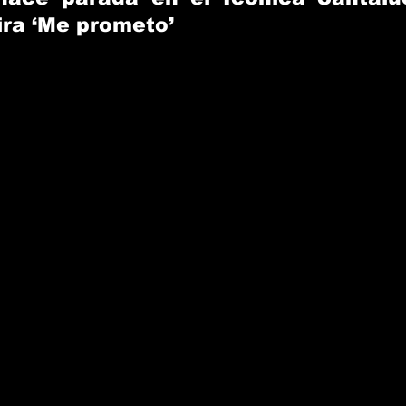
ira ‘Me prometo’