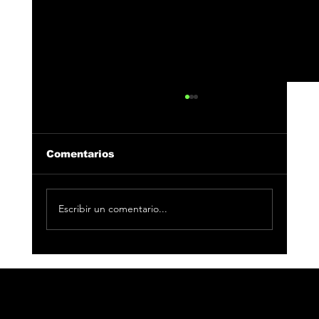
Comentarios
Escribir un comentario...
César AC reúne a Toro y Fuego en
“Bandolerita”, el nuevo capítulo
de “El Legado”