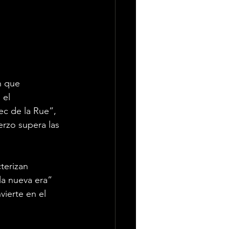
n que 
 el 
ec de la Rue”, 
erzo supera las 
terizan 
la nueva era” 
ierte en el 