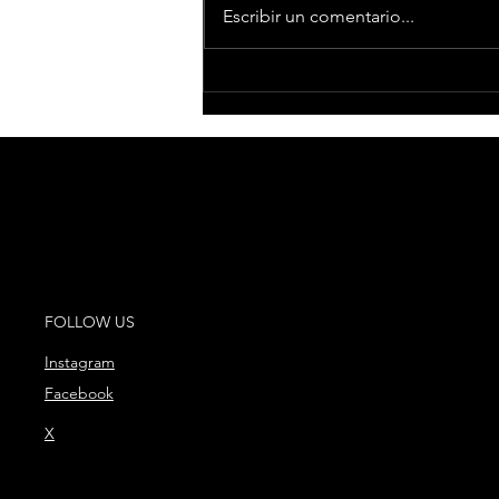
Escribir un comentario...
'La Ruta del Aguilar'
regresa para revivir la
edad de oro del R&B,
Hip Hop, Dancehall y
todos los ritmos de la
música negra en
Barcelona y Madrid
FOLLOW US
Instagram
Facebook
X