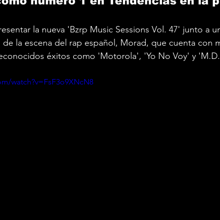
como número 1 en Tendencias en la 
resentar la nueva 'Bzrp Music Sessions Vol. 47' junto a u
de la escena del rap español, Morad, que cuenta con m
conocidos éxitos como 'Motorola', 'Yo No Voy' y 'M.D.L
com/watch?v=FsF3o9XNcN8