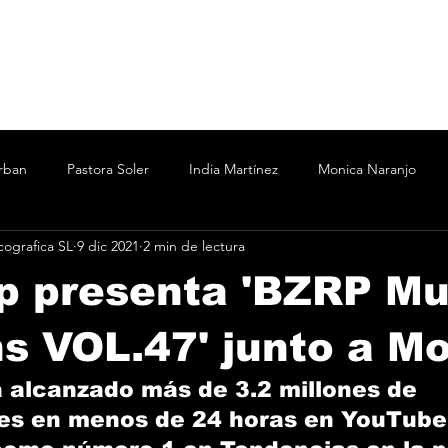
rban
Pastora Soler
India Martínez
Monica Naranjo
ografica SL
9 dic 2021
2 min de lectura
ertín Osborne
Bizarrap
Bubba J
C.R.O.
Cesar A
p presenta 'BZRP Mu
Marina
Nicki Nicole
Shakira Martínez
wos
Vanesa
s VOL.47' junto a M
 alcanzado más de 3.2 millones de 
o
Taichu
Oddliquor
Kane 935
Acru
es en menos de 24 horas en YouTube 