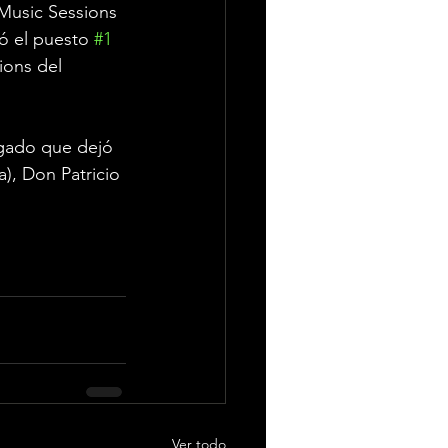
 Music Sessions 
ó el puesto 
#1
ions del 
egado que dejó 
), Don Patricio 
Ver todo