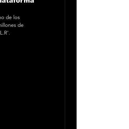
plataforma
no de los 
illones de 
.R'. 