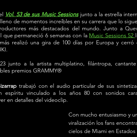
el 
Vol. 53 de sus Music Sessions
 junto a la estrella inter
lleno de momentos increíbles en su carrera que lo sigu
oductores más destacados del mundo. Junto a Queve
el que permaneció 6 semanas con la 
Music Sessions 52 
más realizó una gira de 100 días por Europa y cerró 
UKI.
023 junto a la artista multiplatino, filántropa, cantant
tables premios GRAMMY® 
izarrap 
trabajó con el audio particular de sus sintetiza
 espíritu vinculado a los años 80 con sonidos carac
r en detalles del videoclip. 
Con mucho entusiasmo y un
viralización los fans encontr
cielos de Miami en Estados