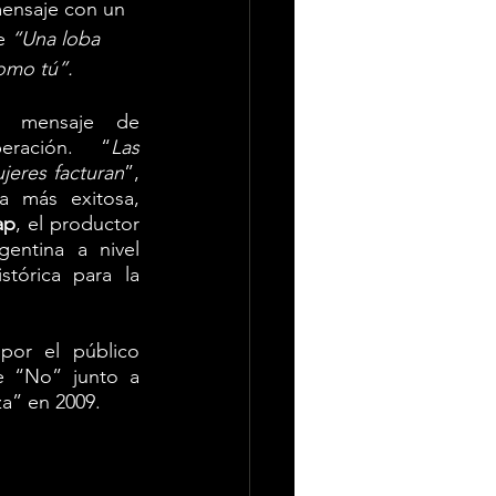
mensaje con un 
e 
“Una loba 
omo tú”. 
 mensaje de 
eración. “
Las 
jeres facturan
”, 
a más exitosa, 
ap
, el productor 
entina a nivel 
tórica para la 
or el público 
e “No” junto a 
a” en 2009.