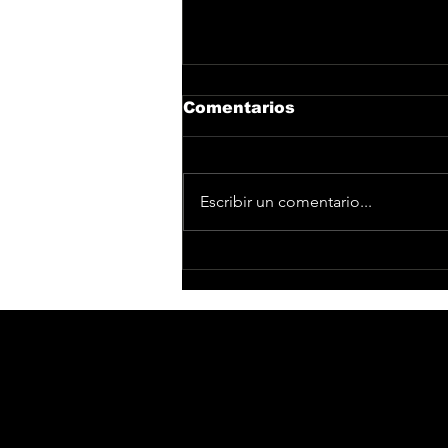
Comentarios
Escribir un comentario...
'La Ruta del Aguilar'
regresa para revivir la
edad de oro del R&B,
Hip Hop, Dancehall y
todos los ritmos de la
música negra en
Barcelona y Madrid