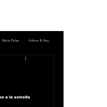
María Peláe
Adexe & Nau
c
David DeMaría
Duki
 Martín
Pieles Sebastian
 a la estrella 