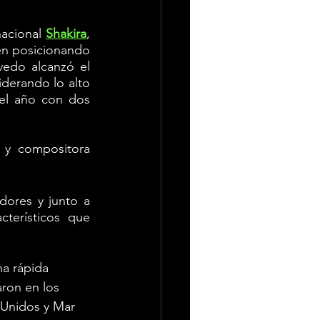
nacional 
Shakira
, 
en posicionando 
do alcanzó el 
liderando lo alto 
el año con dos 
e y compositora 
dores y junto a 
terísticos que 
a rápida 
aron en los 
 Unidos y Mar 