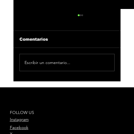
Comentarios
Escribir un comentario...
César AC presenta ‘Por lo que
sea’, su nuevo single junto a
Chema Rivas y Danny Romero
FOLLOW US
Instagram
Facebook