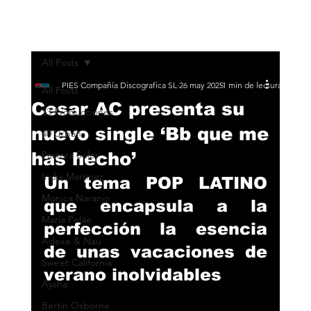
All Posts
PIES Compañía Discografica SL
26 may 2025
1 min de lectura
All Posts
Cesar AC presenta su
33 Producciones
nuevo single ‘Bb que me
40 Urban
has hecho’
Pastora Soler
India Martínez
Un tema POP LATINO 
Monica Naranjo
que encapsula a la 
María Peláe
perfección la esencia 
Adexe & Nau
de unas vacaciones de 
Sweet California
verano inolvidables
Aysha
Bertín Osborne