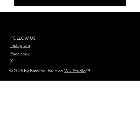
César AC presenta ‘Por lo que
sea’, su nuevo single junto a
Chema Rivas y Danny Romero
FOLLOW US
Instagram
Facebook
X
© 2026 by Bassline. Built on
Wix Studio
™