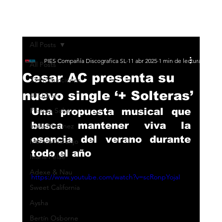
All Posts
PIES Compañía Discografica SL
11 abr 2025
1 min de lectura
All Posts
Cesar AC presenta su
33 Producciones
nuevo single ‘+ Solteras’
40 Urban
Pastora Soler
Una propuesta musical que 
busca mantener viva la 
India Martínez
esencia del verano durante 
Monica Naranjo
todo el año
María Peláe
Adexe & Nau
https://www.youtube.com/watch?v=scRonpYojaI
Sweet California
Aysha
Bertín Osborne