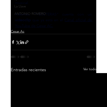
musical.
La Llave
ANTONIO ROMERO
Además, “+SOLTERAS” cuenta con un 
videoclip
 que ya está en el 
Canal oficial de 
YouTube de Cesar AC.
Cesar Ac
Ver todo
Entradas recientes