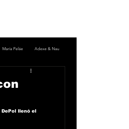
María Peláe
Adexe & Nau
c
David DeMaría
Duki
con
 Martín
Pieles Sebastian
DePol llenó el 