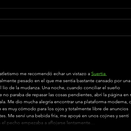
emocionan y triunfan en
los Premios Cadena Dial
Los Premios Dial celebraron su 30
2026
aniversario con actuaciones
emocionantes y un homenaje a la
música española La música en
español vivió una de sus noches
DePo
más especiales este 12 de marzo
con
en el Recinto
Pri
atletismo me recomendó echar un vistazo a 
Suertia 
almente pesado en el que me sentía bastante cansado por una
l lío de la mudanza. Una noche, cuando conciliar el sueño 
 no paraba de repasar las cosas pendientes, abrí la página en 
sala. Me dio mucha alegría encontrar una plataforma moderna, 
ue es muy cómodo para los ojos y totalmente libre de anuncios 
s. Me serví una bebida fría, me apoyé en unos cojines y sentí 
 el pecho empezaba a aflojarse lentamente…