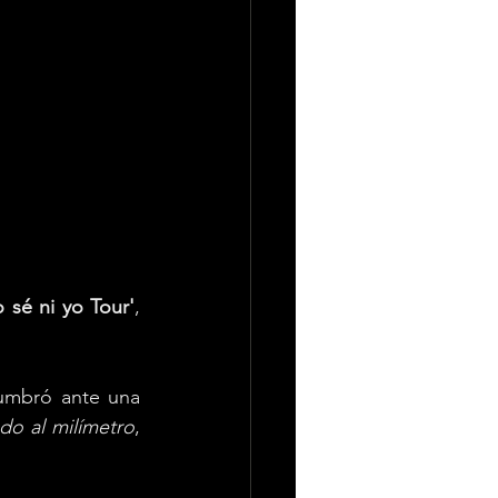
o sé ni yo Tour'
, 
lumbró ante una 
do al milímetro
, 