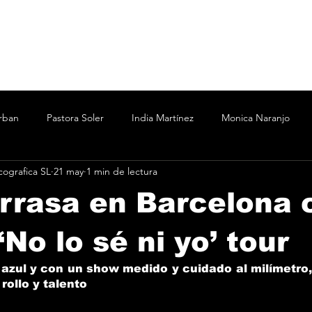
rban
Pastora Soler
India Martínez
Monica Naranjo
ografica SL
21 may
1 min de lectura
ertín Osborne
Bizarrap
Bubba J
C.R.O.
Cesar A
rrasa en Barcelona 
Marina
Nicki Nicole
Shakira Martínez
wos
Vanesa
‘No lo sé ni yo’ tour
 azul y con un show medido y cuidado al milímetro, 
rollo y talento
o
Taichu
Oddliquor
Kane 935
Acru