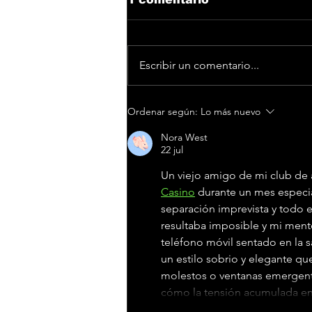
Escribir un comentario...
DePol presenta su
Ordenar según:
Lo más nuevo
nuevo single “En unos
años”
Nora West
22 jul
Un viejo amigo de mi club de 
Casino
 durante un mes especi
separación imprevista y todo e
resultaba imposible y mi mente
teléfono móvil sentado en la 
un estilo sobrio y elegante q
molestos o ventanas emergente
cómo la tensión acumulada en