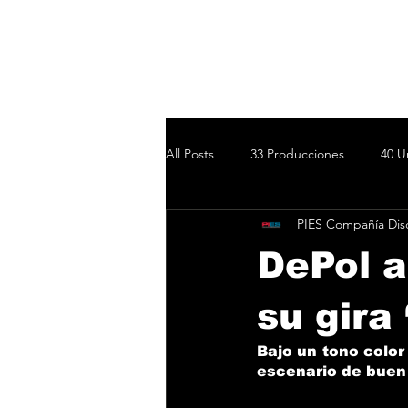
All Posts
33 Producciones
40 U
PIES Compañía Disc
Sweet California
Aysha
B
DePol a
Jc Diamante
Luna Zuazu
su gira 
Bajo un tono color
escenario de buen 
Ca7riel y Paco Amoroso
Fueg