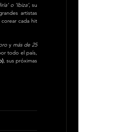
ría’ o ‘Ibiza’
, su 
andes artistas 
corear cada hit 
oro 
y 
más de 25 
or todo el país, 
o)
, sus próximas 